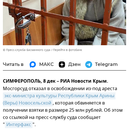
© Пресс-служба Басманного суда
Перейти в фотобанк
Читать в
МАКС
Дзен
Telegram
СИМФЕРОПОЛЬ, 8 дек – РИА Новости Крым.
Мосгорсуд отказал в освобождении из-под ареста
экс-министра культуры Республики Крым Арины 
(Веры) Новосельской
, которая обвиняется в
получении взятки в размере 25 млн рублей. Об этом
со ссылкой на пресс-службу суда сообщает
"
Интерфакс
".