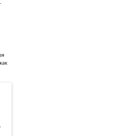
-
ря
как
.