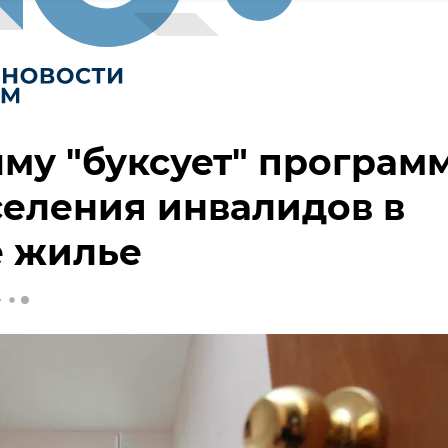
му "буксует" програм
еления инвалидов в
е жилье