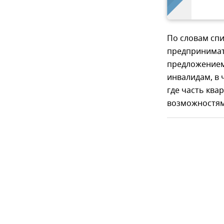
По словам сп
предпринимате
предложением
инвалидам, в 
где часть ква
возможностям