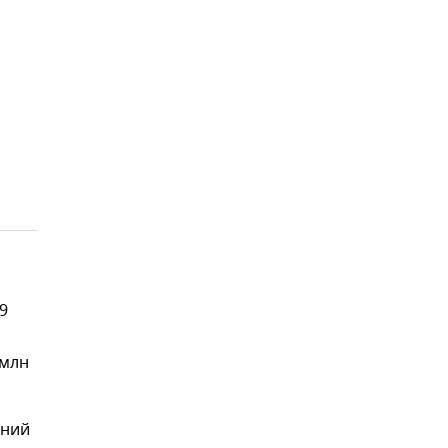
9
 млн
ений