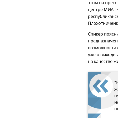
этом на прес
центре МИА "
республиканс
Плохотниченк
Спикер поясни
предназначены
возможности с
уже о выходе 
на качестве ж
"
ж
о
н
п