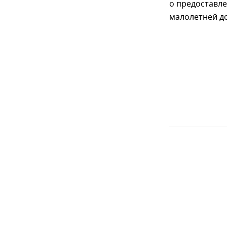
о предоставл
малолетней д