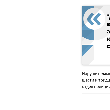
к
Нарушителями
шести и тридц
отдел полиции