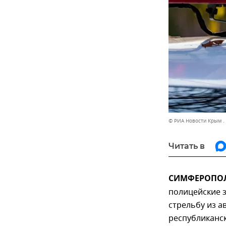
© РИА Новости Крым .
Читать в
СИМФЕРОПОЛЬ
полицейские 
стрельбу из а
республиканс