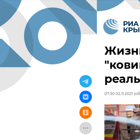
Жизн
"кови
реал
07:30 02.11.2021
(об