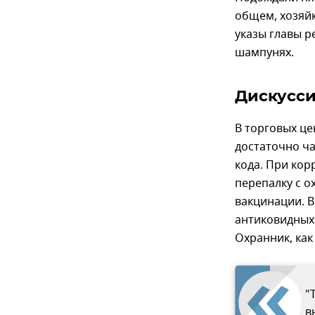
общем, хозяйк
указы главы р
шампунях.
Дискусси
В торговых ц
достаточно ча
кода. При ко
перепалку с о
вакцинации. В
антиковидных 
Охранник, как
"
в