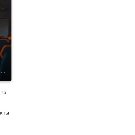
 за
лжны