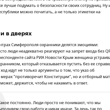
е лучше подумать о безопасности своих сотрудниц. Ну 
еспублики можно почитать, а не только этикетки на
и в дверях
ентрах Симферополя охранники делятся эмоциями:
сто люди неадекватно реагируют на запрет входа без Q
рреспонденте сайта РИА Новости Крым женщина устраив
хранником, который отказывается пустить без ее справк
 ход идут не только аргументы о том, что указ об
мерах "противоречит Конституции", но и отборный мат
 может, держится, чтобы не нахамить в ответ.
Такое постоянно. Люди просто не понимают, что мы
ыполняем свою работу и никак иначе. За день так по