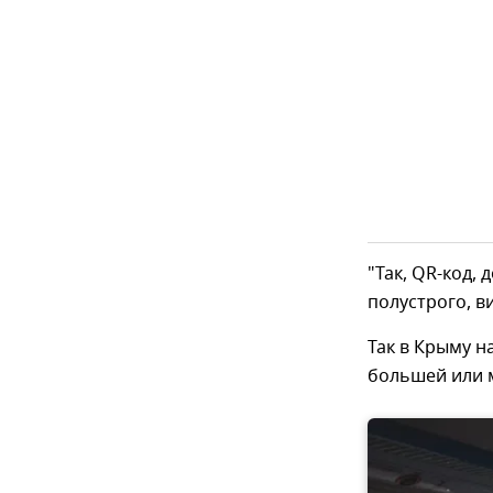
"Так, QR-код,
полустрого, в
Так в Крыму н
большей или м