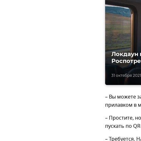
Локдаун 
Роспотре
31 октября 2021,
– Вы можете з
прилавком в 
– Простите, н
пускать по QR-
– Требуется. 