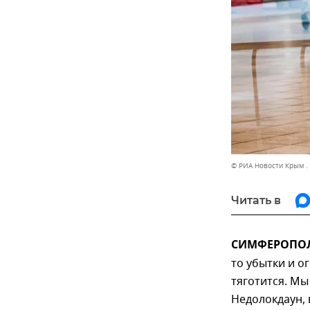
© РИА Новости Крым .
Читать в
СИМФЕРОПОЛЬ
то убытки и о
тяготится. Мы 
Недолокдаун,