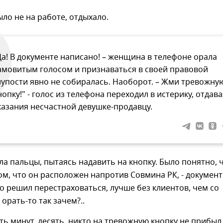
ло не на работе, отдыхало.
Да! В документе написано! – женщина в телефоне орала
амовитым голосом и признаваться в своей правовой
лупости явно не собиралась. Наоборот. – Жми тревожну
нопку!" - голос из телефона переходил в истерику, отдава
казания несчастной девушке-продавцу.
а пальцы, пытаясь надавить на кнопку. Было понятно, 
ом, что он расположен напротив Совмина РК, - документ
то решил перестраховаться, лучше без клиентов, чем со
орать-то так зачем?..
ь минут, десять, никто на тревожную кнопку не прибыл.