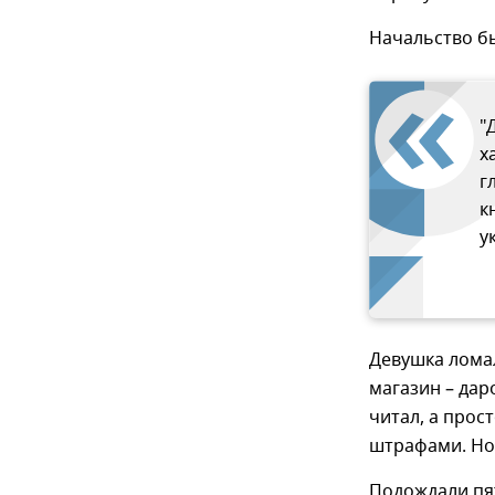
Начальство бы
"
х
г
к
у
Девушка ломал
магазин – дар
читал, а прос
штрафами. Но 
Подождали пят