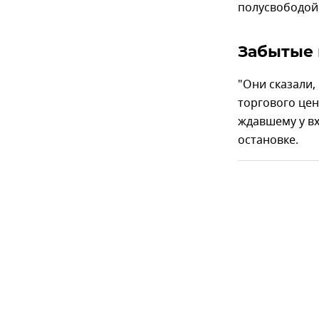
полусвободой,
Забытые 
"Они сказали,
торгового цен
ждавшему у вх
остановке.