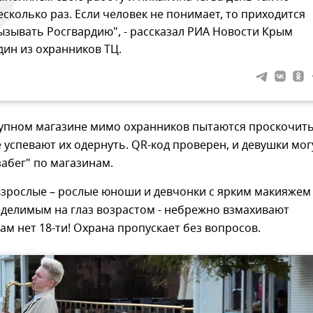
есколько раз. Если человек не понимает, то приходится
ызывать Росгвардию", - рассказал РИА Новости Крым
дин из охранников ТЦ.
рупном магазине мимо охранников пытаются проскочить
е успевают их одернуть. QR-код проверен, и девушки мог
абег" по магазинам.
взрослые – рослые юноши и девчонки с ярким макияжем
еделимым на глаз возрастом - небрежно взмахивают
ам нет 18-ти! Охрана пропускает без вопросов.