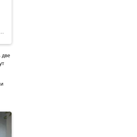
 две
ут
 и