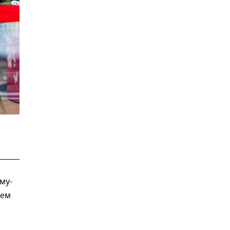
му-
ьем