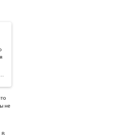
ю
я
что
ы не
 В