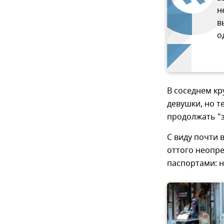
н
в
о
В соседнем к
девушки, но т
продолжать "з
С виду почти 
оттого неопр
паспортами: н