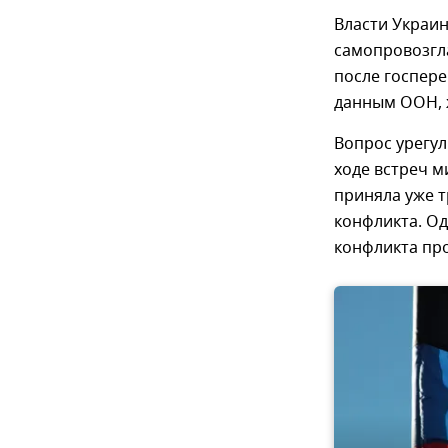
Власти Украин
самопровозгл
после госпере
данным ООН, ж
Вопрос урегул
ходе встреч м
приняла уже 
конфликта. О
конфликта пр