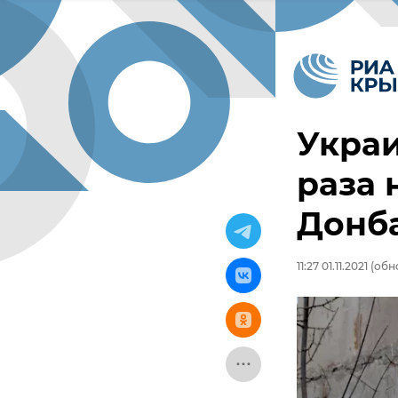
Украи
раза 
Донба
11:27 01.11.2021
(обно