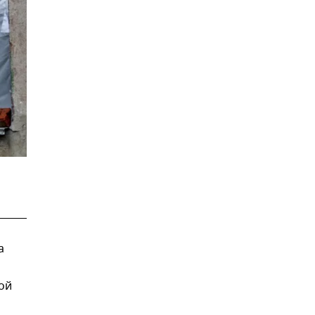
а
ой
а