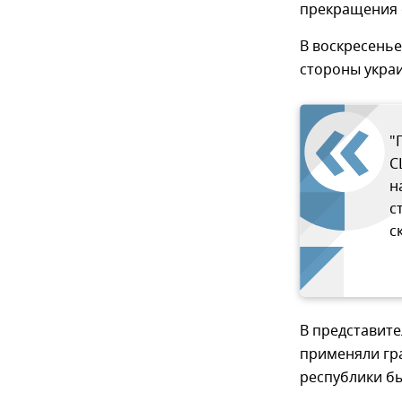
прекращения о
В воскресенье
стороны украи
"
С
н
с
с
В представите
применяли гр
республики б