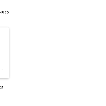
ия со
ки