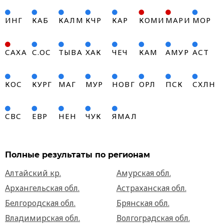
ИНГ
КАБ
КАЛМ
КЧР
КАР
КОМИ
МАРИ
МОР
САХА
С.ОС
ТЫВА
ХАК
ЧЕЧ
КАМ
АМУР
АСТ
КОС
КУРГ
МАГ
МУР
НОВГ
ОРЛ
ПСК
СХЛН
СВС
ЕВР
НЕН
ЧУК
ЯМАЛ
Полные результаты по регионам
Алтайский кр.
Амурская обл.
Архангельская обл.
Астраханская обл.
Белгородская обл.
Брянская обл.
Владимирская обл.
Волгоградская обл.