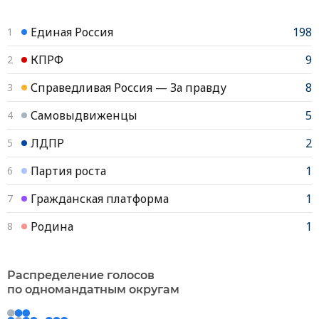
Единая Россия
198
1
КПРФ
9
2
Справедливая Россия — За правду
8
3
Самовыдвиженцы
5
4
ЛДПР
2
5
Партия роста
1
6
Гражданская платформа
1
7
Родина
1
8
Распределение голосов
по одномандатным округам