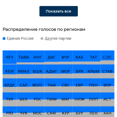
Показать все
Распределение голосов по регионам
Единая Россия
Другие партии
ЧЕЧ
ТЫВА
ИНГ
ДАГ
КЧР
КАБ
ТАТ
С.ОС
КЕМ
ЯМАЛ
БШК
АДЫГ
МОР
БРЯ
КРЫМ
СТАВ
КРДР
САР
ВОЛГ
ТАМ
СВС
ЕВР
ПЕН
ВОР
ТУЛ
БЕЛ
РОС
ТЮМ
МАГ
НИЖ
ЛИП
АСТ
РЯЗ
ЧУК
МОС
САМ
КУР
БУР
ЛЕН
ХАН