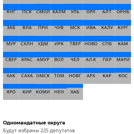
КНГ
ПСК
СМОЛ
КАЛМ
УЛЬ
ОРЛ
АЛТ
ОРНБ
ЗАБ
ВЛА
ПРИ
ЧУВ
МСК
ИВА
КАЛУ
КУРГ
МУР
СХЛН
УДМ
ИРК
ТВEР
НОВО
СПБ
КАМ
СВЕР
КРАС
АМУР
ВОЛ
ЧЕЛ
АЛ.К
ПЕР
МАРИ
ХАК
САХА
ОМСК
ТОМ
НОВГ
АРХ
КАР
КОС
ЯРО
КИР
КОМИ
НЕН
ХАБ
Одномандатные округа
Будут избраны 225 депутатов