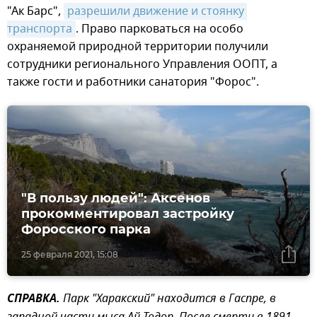
"Ак Барс",
разрешили движение и стоянку 
транспорта
. Право парковаться на особо
охраняемой природной территории получили
сотрудники регионального Управления ООПТ, а
также гости и работники санатория "Форос".
"В пользу людей": Аксенов
прокомментировал застройку
Форосского парка
25 февраля 2021, 15:08
СПРАВКА.
Парк "Харакский" находится в Гаспре, в