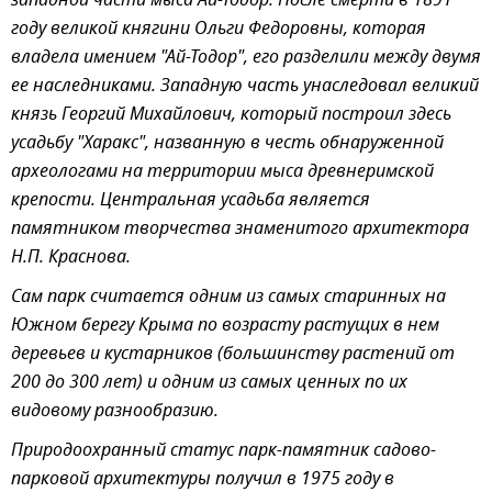
западной части мыса Ай-Тодор. После смерти в 1891
году великой княгини Ольги Федоровны, которая
владела имением "Ай-Тодор", его разделили между двумя
ее наследниками. Западную часть унаследовал великий
князь Георгий Михайлович, который построил здесь
усадьбу "Харакс", названную в честь обнаруженной
археологами на территории мыса древнеримской
крепости. Центральная усадьба является
памятником творчества знаменитого архитектора
Н.П. Краснова.
Сам парк считается одним из самых старинных на
Южном берегу Крыма по возрасту растущих в нем
деревьев и кустарников (большинству растений от
200 до 300 лет) и одним из самых ценных по их
видовому разнообразию.
Природоохранный статус парк-памятник садово-
парковой архитектуры получил в 1975 году в