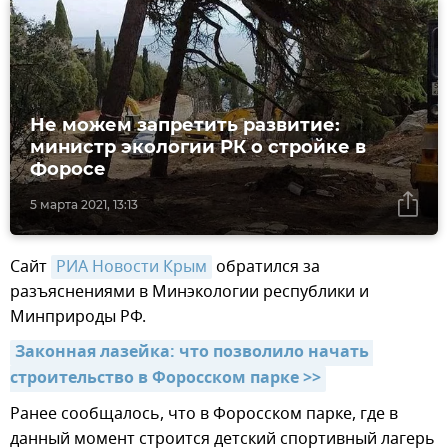
Не можем запретить развитие:
министр экологии РК о стройке в
Форосе
5 марта 2021, 13:13
Сайт
РИА Новости Крым
обратился за
разъяснениями в Минэкологии республики и
Минприроды РФ.
Законная лазейка: что позволило начать 
строительство в Форосском парке >>
Ранее сообщалось, что в Форосском парке, где в
данный момент строится детский спортивный лагерь