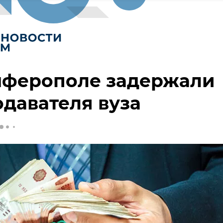
мферополе задержали
давателя вуза