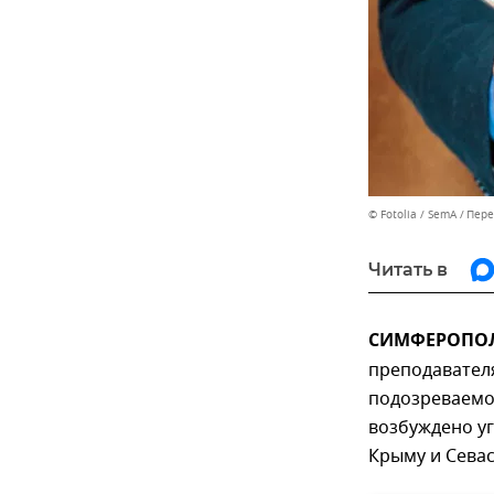
© Fotolia / SemA
Пере
Читать в
СИМФЕРОПОЛЬ
преподавателя
подозреваемог
возбуждено уг
Крыму и Сева