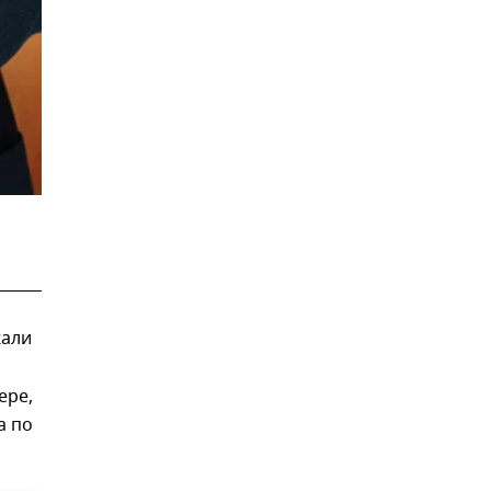
жали
ере,
а по