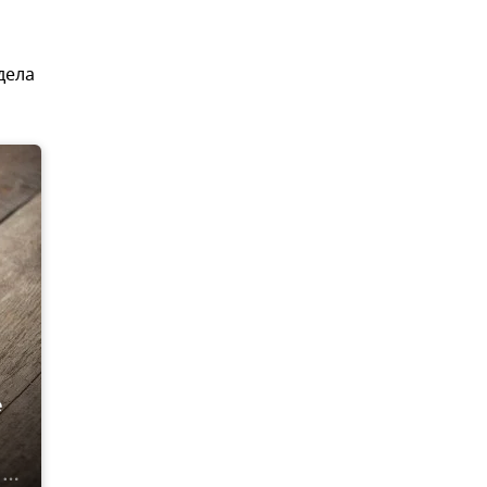
дела
е