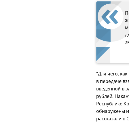
П
ж
м
д
э
"Для чего, ка
в передаче вз
введенной в з
рублей. Нака
Республике Кр
обнаружены и 
рассказали в С