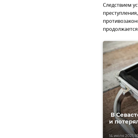
Следствием у
преступления
противозакон
продолжается
В Севаст
и потеря
14 июля 2021, 1