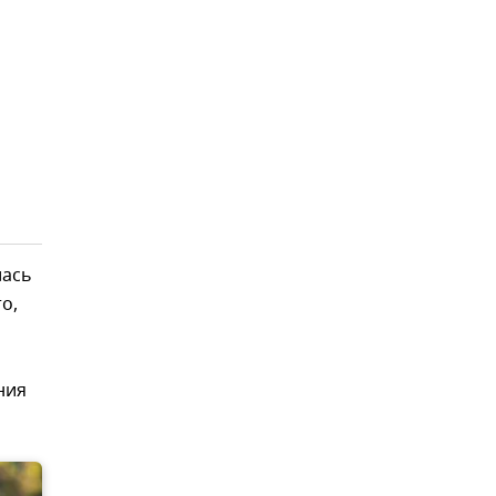
лась
о,
ния