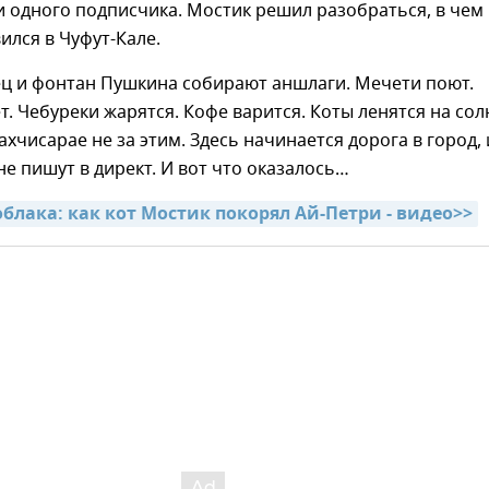
и одного подписчика. Мостик решил разобраться, в чем
вился в Чуфут-Кале.
ец и фонтан Пушкина собирают аншлаги. Мечети поют.
т. Чебуреки жарятся. Кофе варится. Коты ленятся на со
ахчисарае не за этим. Здесь начинается дорога в город, 
не пишут в директ. И вот что оказалось…
облака: как кот Мостик покорял Ай-Петри - видео>>