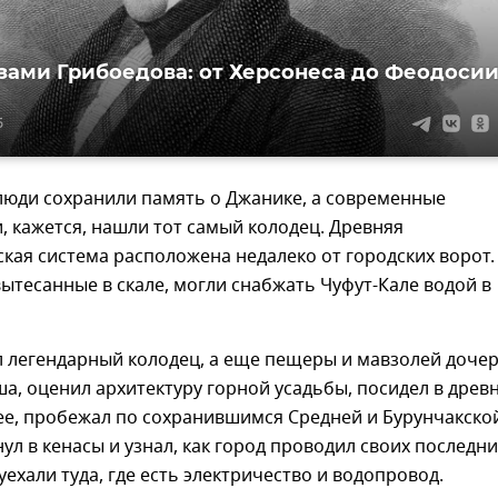
зами Грибоедова: от Херсонеса до Феодоси
5
люди сохранили память о Джанике, а современные
, кажется, нашли тот самый колодец. Древняя
кая система расположена недалеко от городских ворот.
ытесанные в скале, могли снабжать Чуфут-Кале водой в
л легендарный колодец, а еще пещеры и мавзолей доче
а, оценил архитектуру горной усадьбы, посидел в древ
ее, пробежал по сохранившимся Средней и Бурунчакско
нул в кенасы и узнал, как город проводил своих последни
уехали туда, где есть электричество и водопровод.