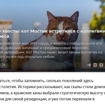
 хвосты: кот Мостик встретился с коллегам
неса
тысячелетий жил этот город, и вместе с городом жили его
ий, древний, античный и средневековый Херсонес,
й заповедник. Кот Мостик нанес визит своим коллегам из
ого музея под открытым небом.
5:38
ться, чтобы запомнить, сколько поколений здесь
столетия. Историки рассказывают, как скалы стали домо
имов, а крымские ханы выбрали стратегическую высоту 
м для своей резиденции, и уже потом переехали в