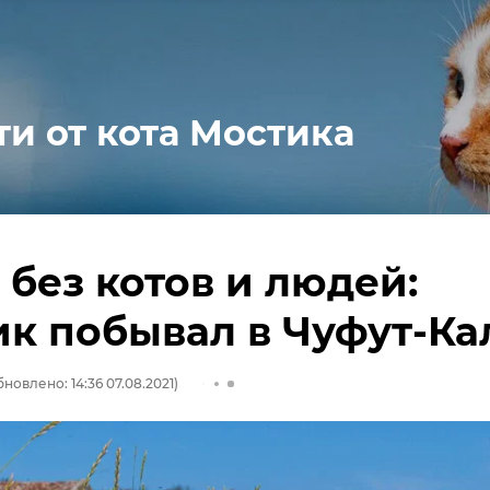
ти от кота Мостика
 без котов и людей:
к побывал в Чуфут-Ка
новлено: 14:36 07.08.2021)