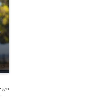
и
м для
с