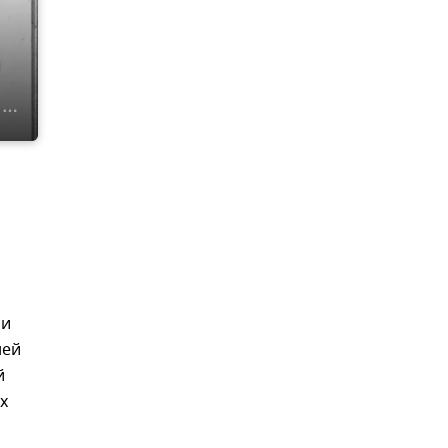
и
ри
ней
й
х