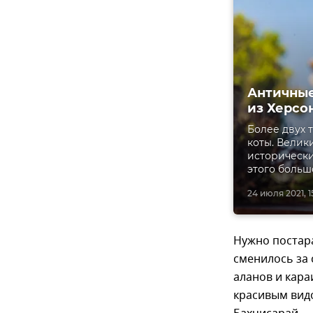
Античные
из Херсо
Более двух 
коты. Велик
исторически
этого больш
24 июля 2021, 1
Нужно постара
сменилось за 
аланов и кара
красивым видо