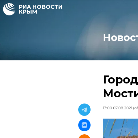
Новос
Город
Мости
13:00 07.08.2021
(об