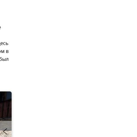
е
десь
ом в
абыл