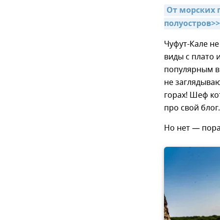
От морских 
полуостров>>
Чуфут-Кале не
виды с плато 
популярным в 
не заглядываю
горах! Шеф ко
про свой блог.
Но нет — пора