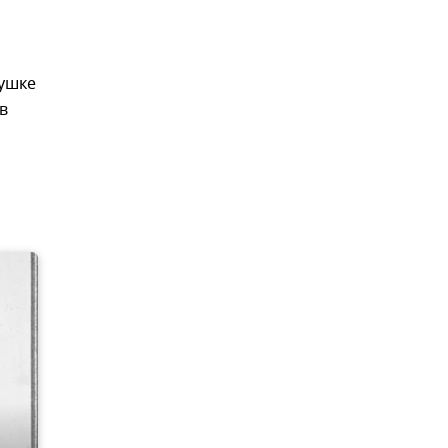
вушке
в