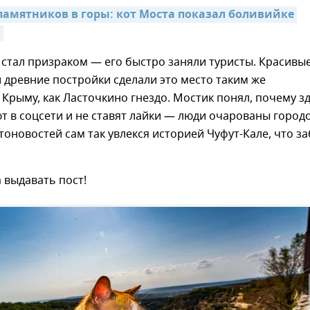
памятников в горы: кот Моста показал боливийке 
 стал призраком — его быстро заняли туристы. Красивы
и древние постройки сделали это место таким же
Крыму, как Ласточкино гнездо. Мостик понял, почему з
т в соцсети и не ставят лайки — люди очарованы город
тоновостей сам так увлекся историей Чуфут-Кале, что з
 выдавать пост!