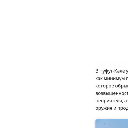
В Чуфут-Кале 
как минимум п
которое обрыв
возвышенност
неприятеля, а
оружия и прод