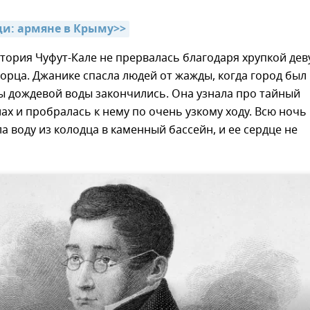
и: армяне в Крыму>>
стория Чуфут-Кале не прервалась благодаря хрупкой де
ворца. Джанике спасла людей от жажды, когда город был 
сы дождевой воды закончились. Она узнала про тайный
лах и пробралась к нему по очень узкому ходу. Всю ночь
а воду из колодца в каменный бассейн, и ее сердце не