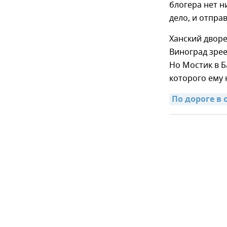
блогера нет н
дело, и отпра
Ханский двор
Виноград зрее
Но Мостик в Б
которого ему 
По дороге в 