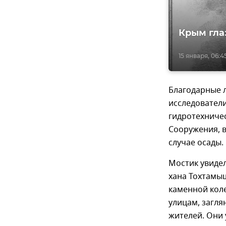
Крым гла
15 января, 06:4
Благодарные 
исследователи
гидротехничес
Сооружения, в
случае осады.
Мостик увиде
хана Тохтамыш
каменной кол
улицам, загля
жителей. Они 