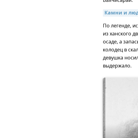
Бахчисарай.
Камни и люд
По легенде, и
из ханского д
осаде, а запа
колодец в ска
девушка носил
выдержало.