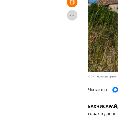
© РИА Новости Крым . 
Читать в
БАХЧИСАРАЙ, 
горах в древн