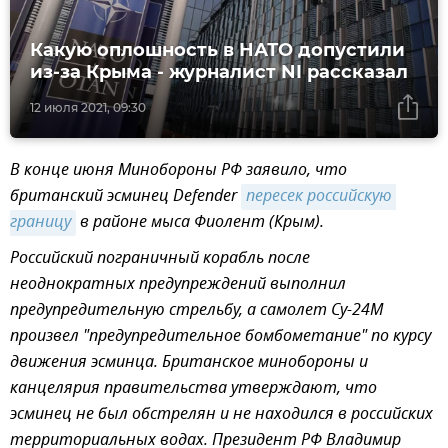
Какую оплошность в НАТО допустили
из-за Крыма - журналист NI рассказал
12 июля 2021, 09:30
В конце июня Минобороны РФ заявило, что
британский эсминец Defender
пересек российскую 
границу
в районе мыса Фиолент (Крым).
Российский пограничный корабль после
неоднократных предупреждений выполнил
предупредительную стрельбу, а самолет Су-24М
произвел "предупредительное бомбометание" по курсу
движения эсминца. Британское минобороны и
канцелярия правительства утверждают, что
эсминец не был обстрелян и не находился в российских
территориальных водах. Президент РФ Владимир