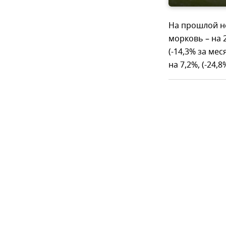
На прошлой не
морковь – на 
(-14,3% за мес
на 7,2%, (-24,8