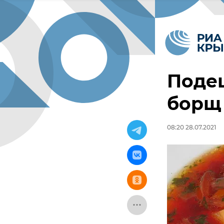
Подеш
борщ 
08:20 28.07.2021