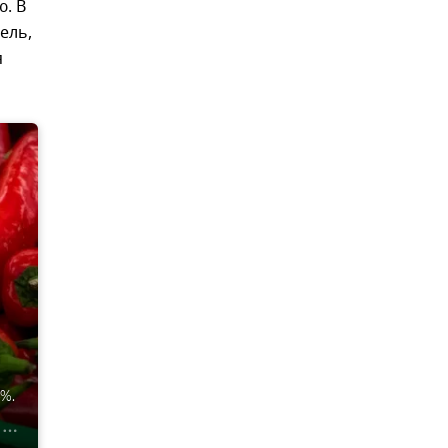
ю. В
ель,
я
%.