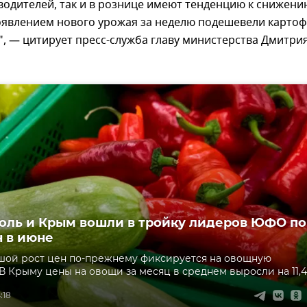
одителей, так и в рознице имеют тенденцию к снижени
оявлением нового урожая за неделю подешевели картоф
", — цитирует пресс-служба главу министерства Дмитри
оль и Крым вошли в тройку лидеров ЮФО по
н в июне
шой рост цен по-прежнему фиксируется на овощную
В Крыму цены на овощи за месяц в среднем выросли на 11,4
:18