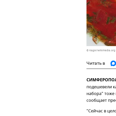
© Kagor/wikimedia.org
Читать в
СИМФЕРОПОЛЬ
подешевели к
набора" тоже
сообщает пре
"Сейчас в цел