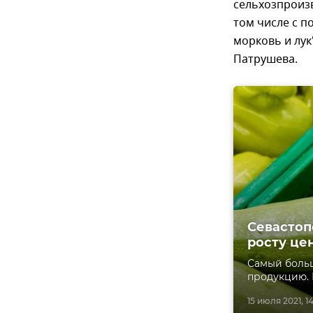
сельхозпроизв
том числе с п
морковь и лук
Патрушева.
Севастоп
росту це
Самый боль
продукцию. 
15 июля 2021, 14