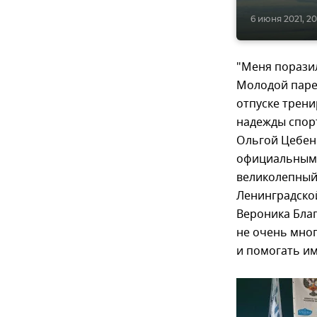
6 июня 2021, 20
"Меня порази
Молодой парен
отпуске трен
надежды спор
Ольгой Цебенк
официальным –
великолепный 
Ленинградской
Вероника Благ
не очень мног
и помогать им