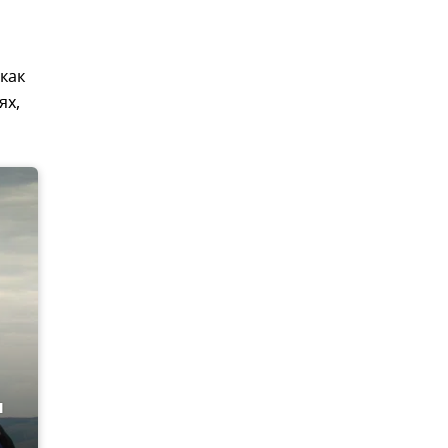
как
ях,
и