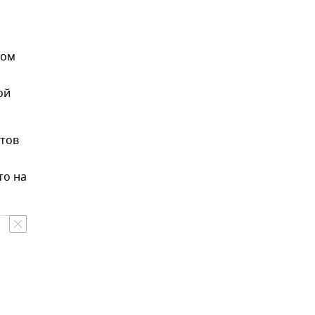
ном
ой
ктов
то на