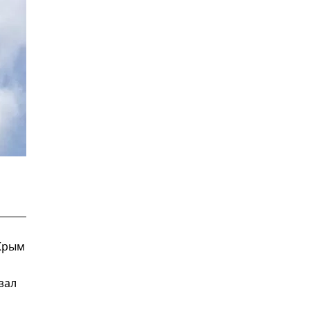
Крым
зал