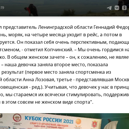
:19
л представитель Ленинградской области Геннадий Федо
ь, моряк, на четыре месяца уходит в рейс, а потом в
ируется. Он показал себя очень перспективным, подаю
тсменом, - отметил Копчинский. – Мы очень гордимся 
о. В общем женском зачете – он, к сожалению, не являе
 наша девочка заняла второе место, показала
результат (первое место заняла спортсменка из
 области Анна Лозовая, третье - представлявшая Москв
овещенская - ред.). Учитывая, что девочек у нас в прин
о, мы стараемся их всячески стимулировать, поддержи
 в этом совсем не женском виде спорта".