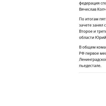
федерация спо
Вячеслав Коп
По итогам пя
зачете занял 
Второе и трет
области Юрий
В общем кома
РФ первое мес
Ленинградской
пьедестале.