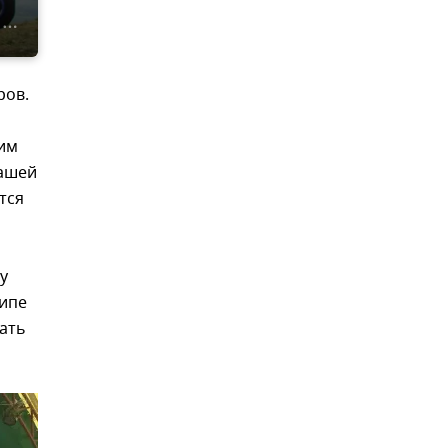
ров.
щим
нашей
тся
у
ципе
вать