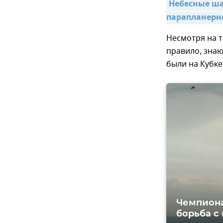
Небесные ша
парапланерно
Несмотря на т
правило, знаю
были на Кубке
Чемпиона
борьба с