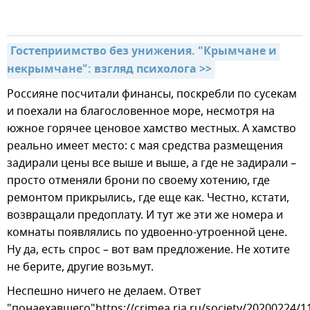
Гостеприимство без унижения. "Крымчане и 
некрымчане": взгляд психолога >>
Россияне посчитали финансы, поскребли по сусекам
и поехали на благословенное море, несмотря на
южное горячее ценовое хамство местных. А хамство
реально имеет место: с мая средства размещения
задирали цены все выше и выше, а где не задирали –
просто отменяли брони по своему хотению, где
ремонтом прикрылись, где еще как. Честно, кстати,
возвращали предоплату. И тут же эти же номера и
комнаты появлялись по удвоенно-утроенной цене.
Ну да, есть спрос – вот вам предложение. Не хотите
не берите, другие возьмут.
Неспешно ничего не делаем. Ответ
"понаехавшего"https://crimea.ria.ru/society/20200224/