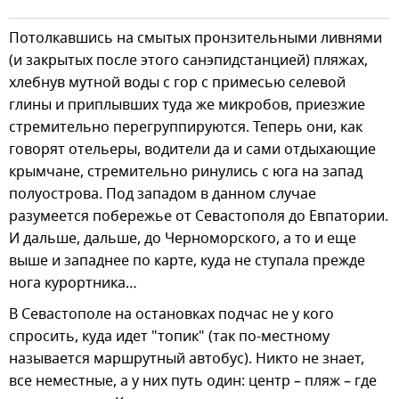
Потолкавшись на смытых пронзительными ливнями
(и закрытых после этого санэпидстанцией) пляжах,
хлебнув мутной воды с гор с примесью селевой
глины и приплывших туда же микробов, приезжие
стремительно перегруппируются. Теперь они, как
говорят отельеры, водители да и сами отдыхающие
крымчане, стремительно ринулись с юга на запад
полуострова. Под западом в данном случае
разумеется побережье от Севастополя до Евпатории.
И дальше, дальше, до Черноморского, а то и еще
выше и западнее по карте, куда не ступала прежде
нога курортника…
В Севастополе на остановках подчас не у кого
спросить, куда идет "топик" (так по-местному
называется маршрутный автобус). Никто не знает,
все неместные, а у них путь один: центр – пляж – где