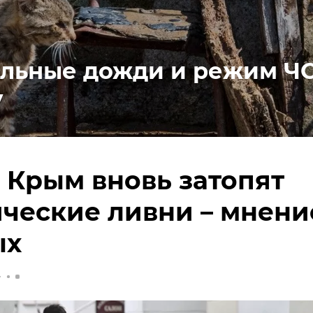
льные дожди и режим ЧС
у
 Крым вновь затопят
ческие ливни – мнени
ых