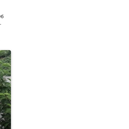
Об
-
.