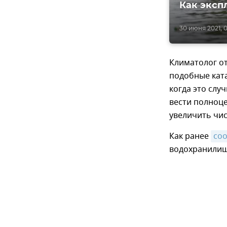
Как эксп
30 июня 2021, 0
Климатолог от
подобные кат
когда это слу
вести полноц
увеличить чис
Как ранее
со
водохранилища