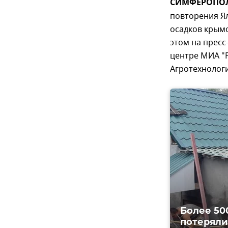
СИМФЕРОПОЛЬ
повторения Ял
осадков крым
этом на прес
центре МИА "Р
Агротехнолог
Более 50
потеряли