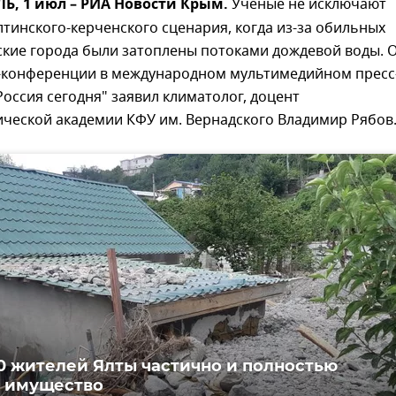
, 1 июл – РИА Новости Крым.
Ученые не исключают
тинского-керченского сценария, когда из-за обильных
ские города были затоплены потоками дождевой воды. 
с-конференции в международном мультимедийном пресс
оссия сегодня" заявил климатолог, доцент
ической академии КФУ им. Вернадского Владимир Рябов
0 жителей Ялты частично и полностью
 имущество