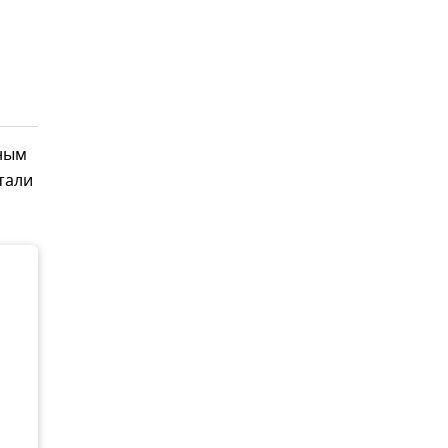
вным
тали