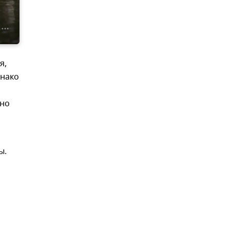
я,
днако
нно
ы.