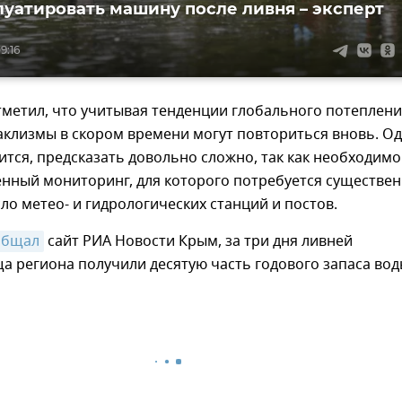
луатировать машину после ливня – эксперт
9:16
метил, что учитывая тенденции глобального потеплени
аклизмы в скором времени могут повториться вновь. О
чится, предсказать довольно сложно, так как необходимо
енный мониторинг, для которого потребуется существе
ло метео- и гидрологических станций и постов.
общал
сайт РИА Новости Крым, за три дня ливней
 региона получили десятую часть годового запаса вод