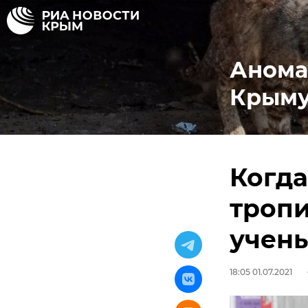
Анома
Крым
Когда
тропи
учен
18:05 01.07.2021