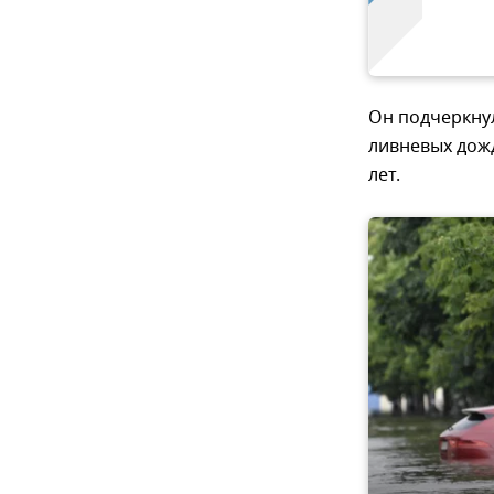
Он подчеркнул
ливневых дожд
лет.