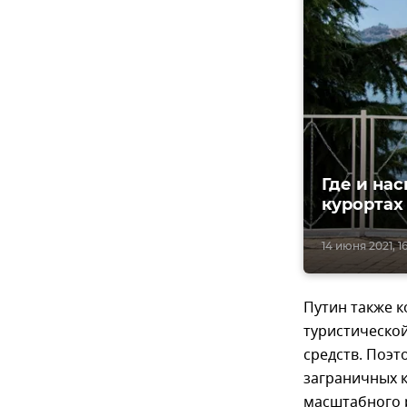
Где и на
курортах
14 июня 2021, 16
Путин также к
туристическо
средств. Поэт
заграничных к
масштабного 