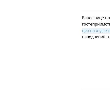
Ранее вице-п
гостеприимств
цен на отдых 
наводнений в 