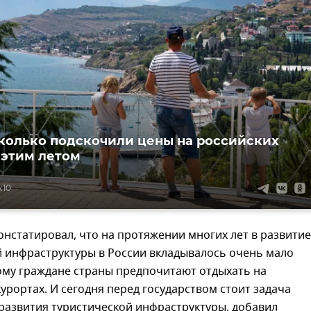
сколько подскочили цены на российских
 этим летом
:10
онстатировал, что на протяжении многих лет в развитие
й инфраструктуры в России вкладывалось очень мало
ому граждане страны предпочитают отдыхать на
урортах. И сегодня перед государством стоит задача
развития туристической инфраструктуры, добавил