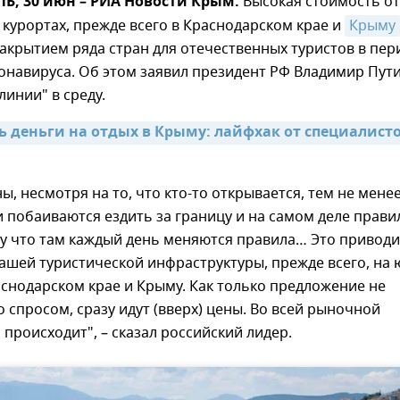
, 30 июн – РИА Новости Крым.
Высокая стоимость о
 курортах, прежде всего в Краснодарском крае и
Крыму
акрытием ряда стран для отечественных туристов в пер
навируса. Об этом заявил президент РФ Владимир Пути
линии" в среду.
ь деньги на отдых в Крыму: лайфхак от специалисто
ы, несмотря на то, что кто-то открывается, тем не менее
 побаиваются ездить за границу и на самом деле прав
у что там каждый день меняются правила… Это приводи
ашей туристической инфраструктуры, прежде всего, на 
аснодарском крае и Крыму. Как только предложение не
о спросом, сразу идут (вверх) цены. Во всей рыночной
 происходит", – сказал российский лидер.