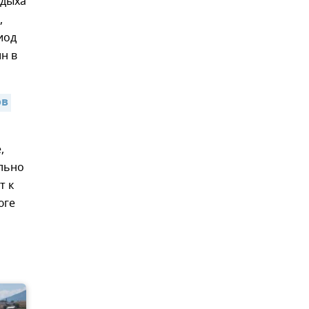
тдыха
,
иод
н в
в 
,
ильно
т к
юге