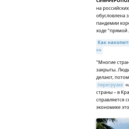
СИМФЕРОПОЛЬ
на российских
обусловлена з
пандемии коро
ходе "прямой 
Как накопит
>>
"Многие стран
закрыты. Люди
делают, потом
перегрузке
н
страны – в Кр
справляется с
экономике это