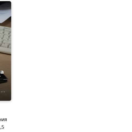
на
ния
,5