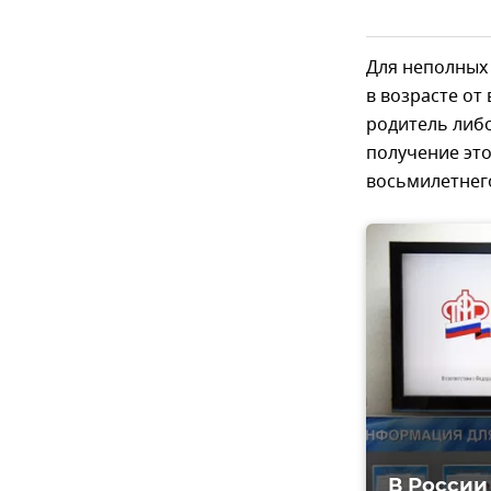
Для неполных 
в возрасте от
родитель либо
получение эт
восьмилетнего
В России