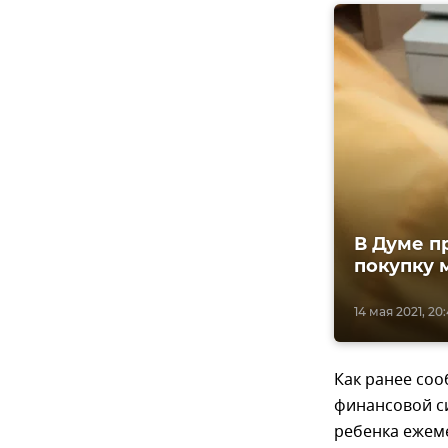
В Думе п
покупку 
14 мая 2021, 20
Как ранее со
финансовой си
ребенка ежеме