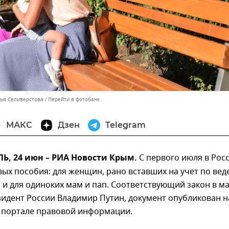
лья Селиверстова
Перейти в фотобанк
МАКС
Дзен
Telegram
, 24 июн – РИА Новости Крым.
С первого июля в Рос
вых пособия: для женщин, рано вставших на учет по ве
и для одиноких мам и пап. Соответствующий закон в м
идент России Владимир Путин, документ опубликован н
портале правовой информации.