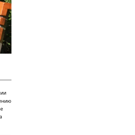
сии
дению
ае
а