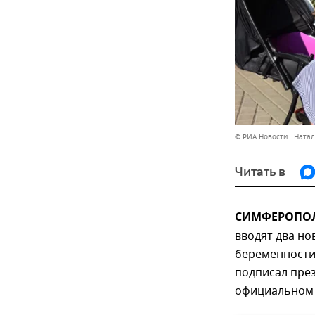
© РИА Новости . Ната
Читать в
СИМФЕРОПОЛЬ
вводят два но
беременности 
подписал през
официальном 