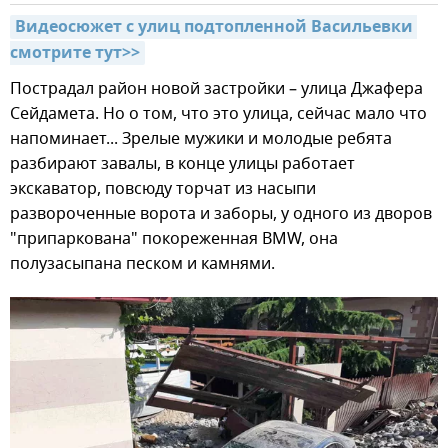
Видеосюжет с улиц подтопленной Васильевки 
смотрите тут>>
Пострадал район новой застройки – улица Джафера
Сейдамета. Но о том, что это улица, сейчас мало что
напоминает... Зрелые мужики и молодые ребята
разбирают завалы, в конце улицы работает
экскаватор, повсюду торчат из насыпи
развороченные ворота и заборы, у одного из дворов
"припаркована" покореженная BMW, она
полузасыпана песком и камнями.