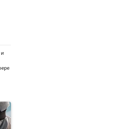
 и
фере