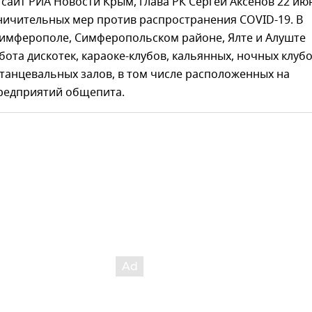
сайт РИА Новости Крым, глава РК Сергей Аксенов 22 ию
ничительных мер против распространения COVID-19. В
 Симферополе, Симферопольском районе, Ялте и Алуште
ота дискотек, караоке-клубов, кальянных, ночных клубо
танцевальных залов, в том числе расположенных на
редприятий общепита.