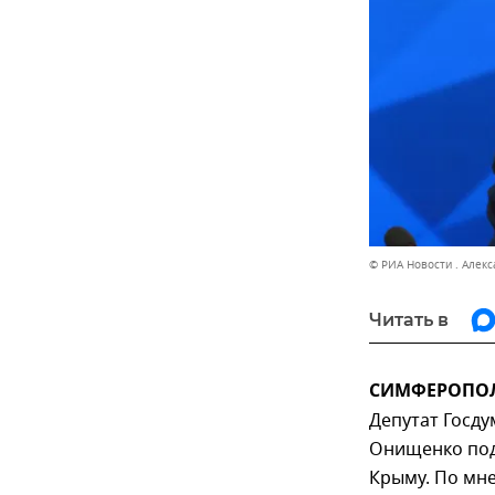
© РИА Новости . Алекс
Читать в
СИМФЕРОПОЛЬ
Депутат Госд
Онищенко под
Крыму. По мн