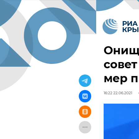
Онищ
совет
мер п
16:22 22.06.2021