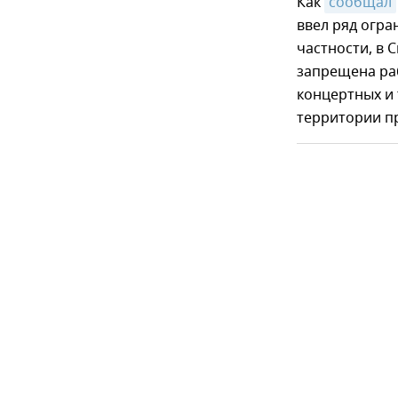
Как
сообщал
ввел ряд огра
частности, в
запрещена раб
концертных и 
территории п