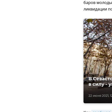
баров молоды
ликвидации п
В Севаст
в силу - 
22 июня 2021, 1