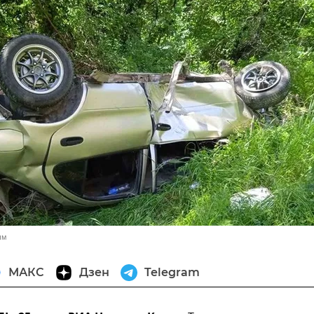
ым
МАКС
Дзен
Telegram