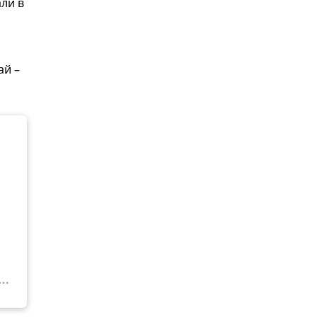
ли в
ай –