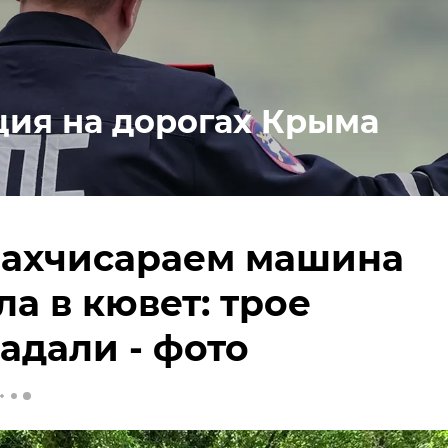
ция на дорогах Крыма
Бахчисараем машина
ла в кювет: трое
адали - фото