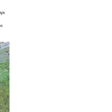
вух
ую