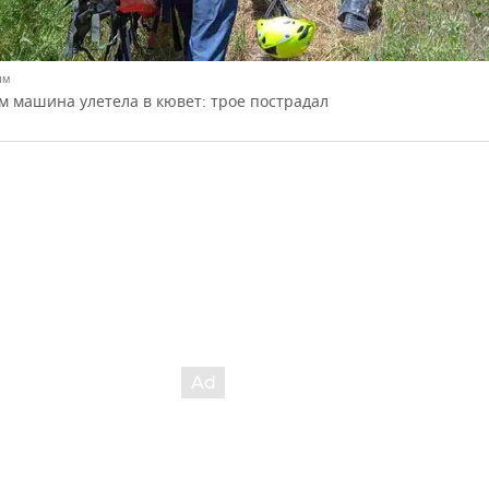
ым
м машина улетела в кювет: трое пострадал