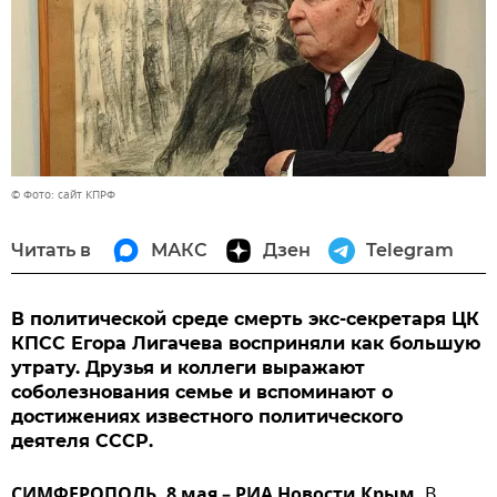
© Фото: сайт КПРФ
Читать в
МАКС
Дзен
Telegram
В политической среде смерть экс-секретаря ЦК
КПСС Егора Лигачева восприняли как большую
утрату. Друзья и коллеги выражают
соболезнования семье и вспоминают о
достижениях известного политического
деятеля СССР.
СИМФЕРОПОЛЬ, 8 мая – РИА Новости Крым.
В