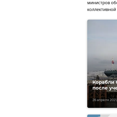
министров об
коллективной 
Корабли 
после уч
26 апреля 2021,