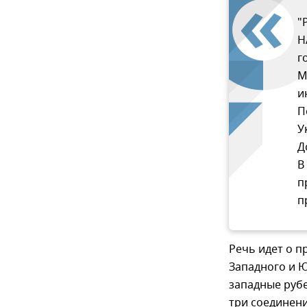
"
Н
г
М
и
П
У
Д
В
п
п
Речь идет о п
Западного и 
западные рубе
три соединени