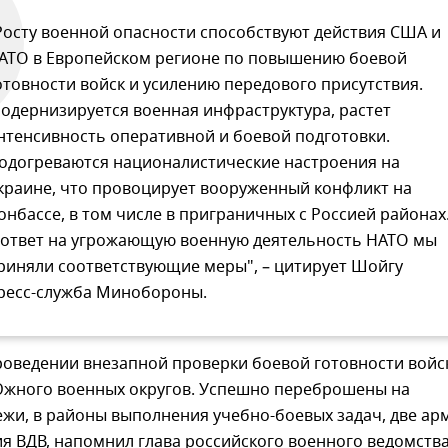
Росту военной опасности способствуют действия США и
АТО в Европейском регионе по повышению боевой
отовности войск и усилению передового присутствия.
одернизируется военная инфраструктура, растет
нтенсивность оперативной и боевой подготовки.
одогреваются националистические настроения на
краине, что провоцирует вооруженный конфликт на
онбассе, в том числе в приграничных с Россией районах
 ответ на угрожающую военную деятельность НАТО мы
риняли соответствующие меры", – цитирует Шойгу
ресс-служба Минобороны.
роведении внезапной проверки боевой готовности войс
Южного военных округов. Успешно переброшены на
жи, в районы выполнения учебно-боевых задач, две ар
я ВДВ, напомнил глава российского военного ведомства