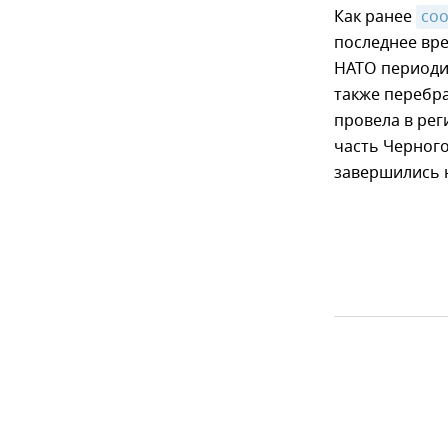
Как ранее
со
последнее вре
НАТО периоди
также перебра
провела в рег
часть Черного
завершились 