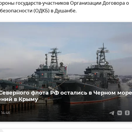
ороны государств-участников Организации Договора о
безопасности (ОДКБ) в Душанбе.
Северного флота РФ остались в Черном мор
ений в Крыму
 14:46