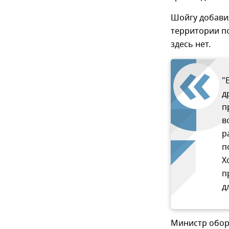
Шойгу добавил
территории п
здесь нет.
"
д
п
в
р
п
Х
п
д
Министр обор