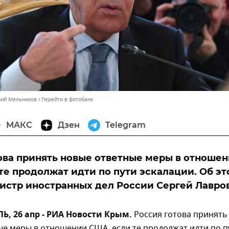
рий Мельников
Перейти в фотобанк
МАКС
Дзен
Telegram
ова принять новые ответные меры в отноше
те продолжат идти по пути эскалации. Об э
истр иностранных дел России Сергей Лавров
, 26 апр - РИА Новости Крым.
Россия готова принять
е меры в отношении США, если те продолжат идти по п