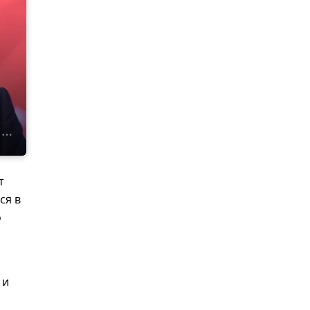
т
ся в
о
 и