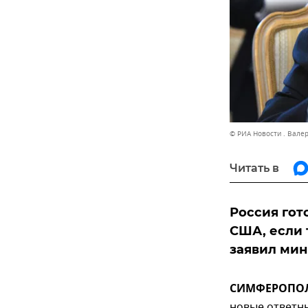
© РИА Новости . Вале
Читать в
Россия гот
США, если 
заявил мин
СИМФЕРОПОЛЬ
новые ответны