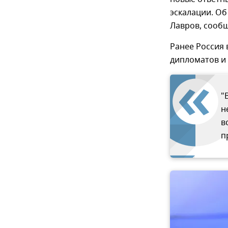
эскалации. Об
Лавров, сообщ
Ранее Россия 
дипломатов и
"
н
в
п