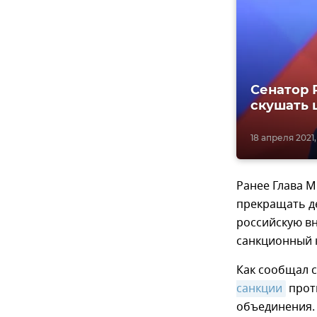
Сенатор 
скушать 
18 апреля 2021,
Ранее Глава 
прекращать д
российскую в
санкционный к
Как сообщал 
санкции
проти
объединения.