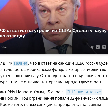
РФ ответил на угрозы из США: Сделать паузу,
шоколадку
 10:39
МИД РФ
заявил
, что в ответ на санкции США Россия буде
еятельность американских фондов, которые вмешивают
нутреннюю политику. Он неоднократно подчеркивал, чт
урс США не отвечает интересам народов двух стран.
сайт РИА Новости Крым, 15 апреля
США ввели новые 
в России. Под ограничения попали 32 физических лица
 Кроме того, новые санкции запрещают финансовым