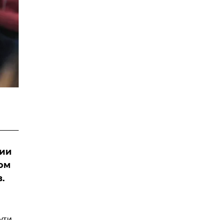
нии
том
.
ути