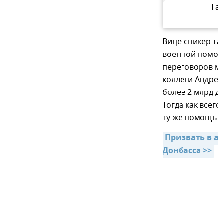
F
Вице-спикер 
военной помощ
переговоров 
коллеги Андре
более 2 млрд
Тогда как все
ту же помощь 
Призвать в 
Донбасса >>