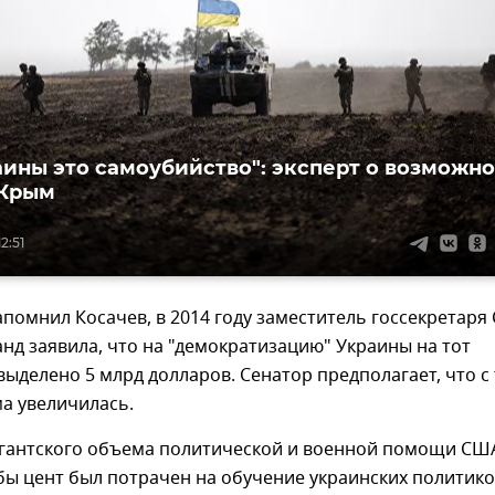
аины это самоубийство": эксперт о возможн
 Крым
2:51
апомнил Косачев, в 2014 году заместитель госсекретаря
нд заявила, что на "демократизацию" Украины на тот
ыделено 5 млрд долларов. Сенатор предполагает, что с 
ма увеличилась.
гигантского объема политической и военной помощи СШ
бы цент был потрачен на обучение украинских политик