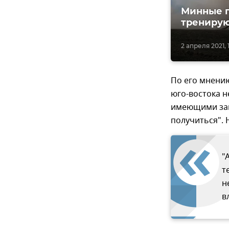
Минные п
тренирую
2 апреля 2021, 1
По его мнению
юго-востока н
имеющими зак
получиться".
"
т
н
в