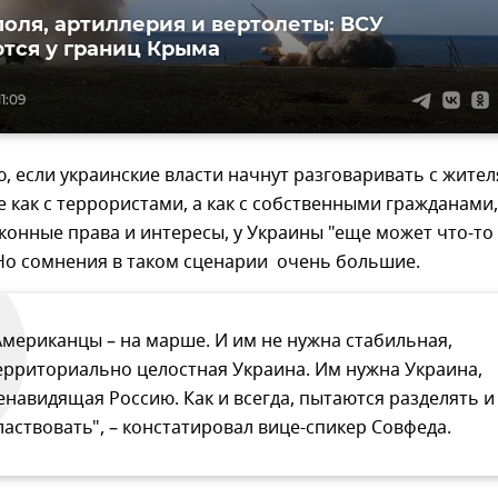
оля, артиллерия и вертолеты: ВСУ
тся у границ Крыма
1:09
, если украинские власти начнут разговаривать с жите
е как с террористами, а как с собственными гражданами,
онные права и интересы, у Украины "еще может что-то
 Но сомнения в таком сценарии очень большие.
Американцы – на марше. И им не нужна стабильная,
ерриториально целостная Украина. Им нужна Украина,
енавидящая Россию. Как и всегда, пытаются разделять и
ластвовать", – констатировал вице-спикер Совфеда.