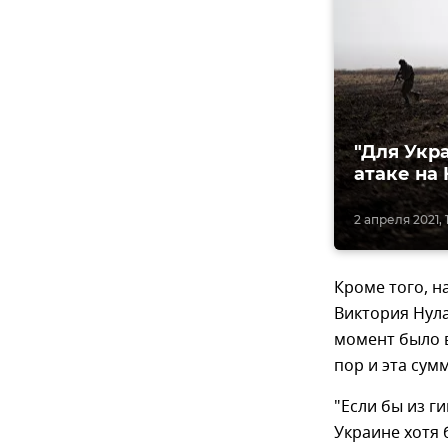
"Для Укр
атаке на
2 апреля 2021, 1
Кроме того, н
Виктория Нула
момент было в
пор и эта сум
"Если бы из 
Украине хотя 