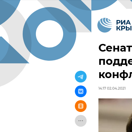
Сена
подде
конфл
14:17 02.04.2021