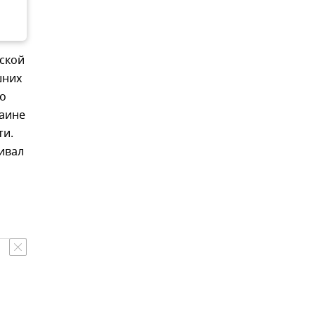
ской
шних
го
раине
ти.
нивал