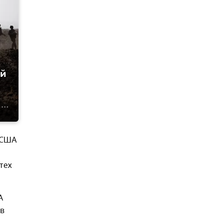
ой
 США
тех
А
ов