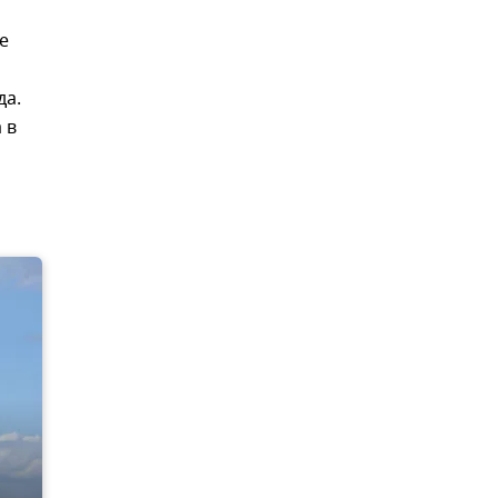
е
да.
 в