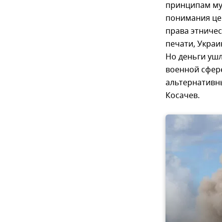
принципам мул
понимания це
права этничес
печати, Украи
Но деньги ушли
военной сфер
альтернативны
Косачев.