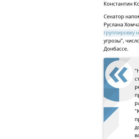
Константин Ко
Сенатор напо
Руслана Хомча
группировку 
угрозы", числ
Донбассе.
"
с
р
п
р
"
п
д
в