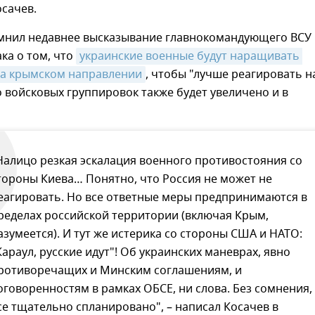
сачев.
мнил недавнее высказывание главнокомандующего ВСУ
ка о том, что
украинские военные будут наращивать 
на крымском направлении
, чтобы "лучше реагировать н
о войсковых группировок также будет увеличено и в
Налицо резкая эскалация военного противостояния со
тороны Киева… Понятно, что Россия не может не
еагировать. Но все ответные меры предпринимаются в
ределах российской территории (включая Крым,
азумеется). И тут же истерика со стороны США и НАТО:
Караул, русские идут"! Об украинских маневрах, явно
ротиворечащих и Минским соглашениям, и
оговоренностям в рамках ОБСЕ, ни слова. Без сомнения,
се тщательно спланировано", – написал Косачев в