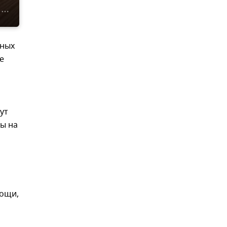
бных
е
ут
ы на
мощи,