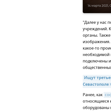
14 марта 2021, 
"Далее у нас 
учреждений. К
органы. Такж
изображения. 
какое-то прои
необходимой к
подключены и
общественных
Ищут третьег
Севастополе 
Ранее, как
со
относящиеся 
оборудованы 