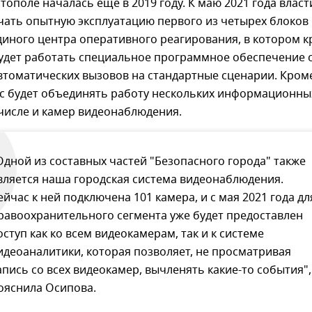
стополе началась еще в 2019 году. К маю 2021 года власт
чать опытную эксплуатацию первого из четырех блоков
диного центра оперативного реагирования, в котором 
будет работать специальное программное обеспечение 
втоматических вызовов на стандартные сценарии. Кром
кс будет объединять работу нескольких информационны
 числе и камер видеонаблюдения.
Одной из составных частей "Безопасного города" также
вляется наша городская система видеонаблюдения.
ейчас к ней подключена 101 камера, и с мая 2021 года дл
равоохранительного сегмента уже будет предоставлен
оступ как ко всем видеокамерам, так и к системе
идеоаналитики, которая позволяет, не просматривая
апись со всех видеокамер, вычленять какие-то события", 
ояснила Осипова.