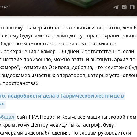
09:47
по графику – камеры образовательных и, вероятно, лече
о всему будут иметь онлайн доступ правоохранительны
е будет возможность зарезервировать архивные
Срок хранения с камер – 30 дней. Соответственно, если
сшествие произошло, можно взять и вытянуть архив по
амере", - отметила Осипова, добавив, что к системе буд
 видеокамеры частных операторов, которые установлен
 пространствах.
о: подробности дела о Таврической лестнице в 
>>
общал
сайт РИА Новости Крым, все машины скорой по
к крымскому Центру медицины катастроф, будут
камерами видеонаблюдения. По словам руководителя