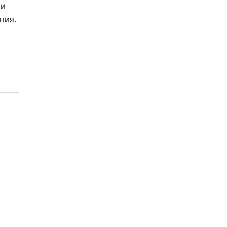
ти
ния.