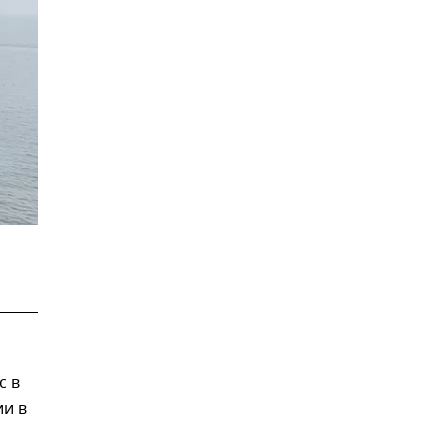
с в
ии в