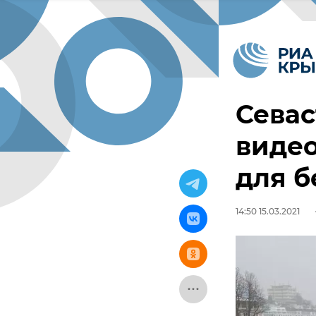
Севас
видео
для б
14:50 15.03.2021