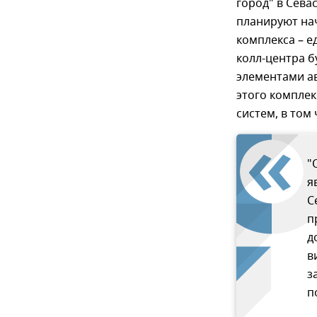
город" в Сева
планируют на
комплекса – е
колл-центра 
элементами а
этого компле
систем, в том
"
я
С
п
д
в
з
п