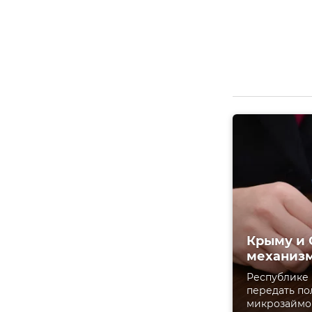
Крыму и 
механиз
Республике 
передать по
микрозаймов