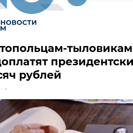
стопольцам-тыловикам
оплатят президентск
сяч рублей