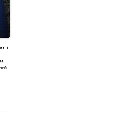
ысяч
м.
лей,