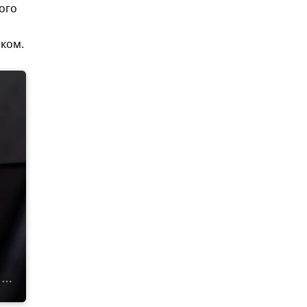
ого
ком.