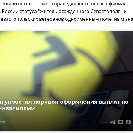
 решили восстановить справедливость после официальн
 России статуса "житель осажденного Севастополя" и
севастопольских ветеранов одноименным почетным зна
 упростил порядок оформления выплат по
 инвалидами
:29