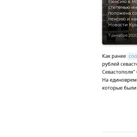
Пенсию в Ро
степенью ин
положена со
пенсию и ка
Новости Кр
7 декабря 2020
Как ранее
со
рублей севас
Севастополя"
На единоврем
которые были