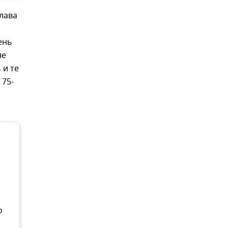
лава
ень
ле
 и те
 75-
о