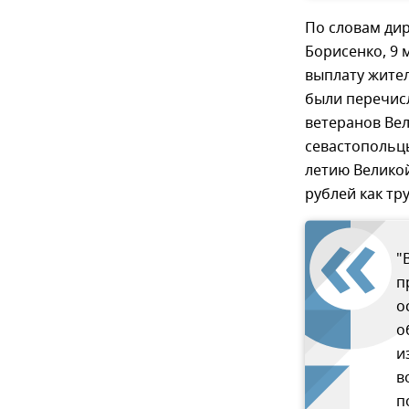
По словам дир
Борисенко, 9
выплату жите
были перечисл
ветеранов Вел
севастопольцы
летию Велико
рублей как тр
"
п
о
о
и
в
п