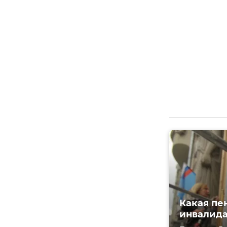
Какая пе
инвалид