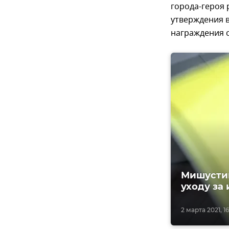
города-героя
утверждения в
награждения 
Мишустин
уходу за
2 марта 2021, 16