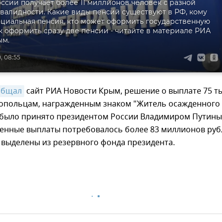
ссии получает более 11 миллионов человек с разной
валидности. Какие виды пенсий существуют в РФ, кому
циальная пенсия, кто может оформить государственную
к оформить сразу две пенсии - читайте в материале РИА
ым.
, 08:55
общал
сайт РИА Новости Крым, решение о выплате 75 т
топольцам, награжденным знаком "Житель осажденного
 было принято президентом России Владимиром Путины
енные выплаты потребовалось более 83 миллионов руб
 выделены из резервного фонда президента.