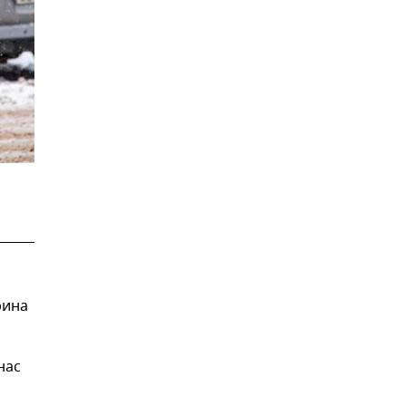
рина
нас