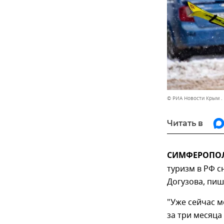
© РИА Новости Крым .
Читать в
СИМФЕРОПОЛЬ
туризм в РФ с
Догузова, пиш
"Уже сейчас м
за три месяца