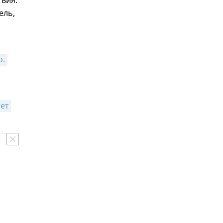
твия.
ель,
о.
ет 