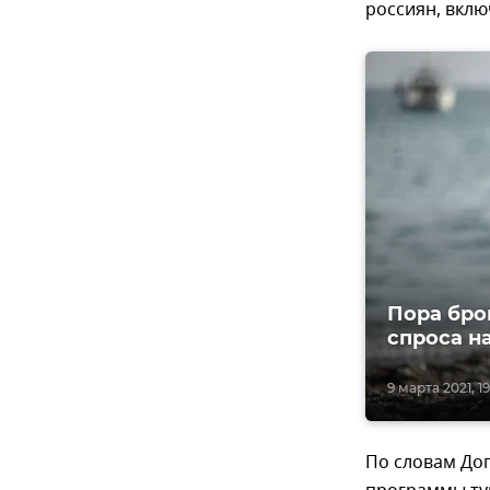
россиян, вклю
Пора бро
спроса н
9 марта 2021, 19
По словам Дог