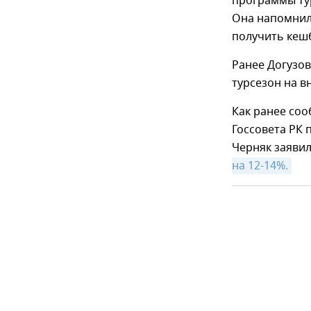
программы тур
Она напомнил
получить кешб
Ранее Догузов
турсезон на в
Как ранее соо
Госсовета РК 
Черняк заявил
на 12-14%.