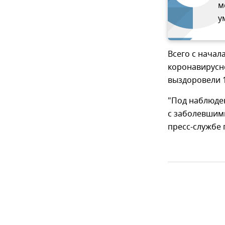
м
у
Всего с начал
коронавирусн
выздоровели 
"Под наблюден
с заболевшими
пресс-службе 