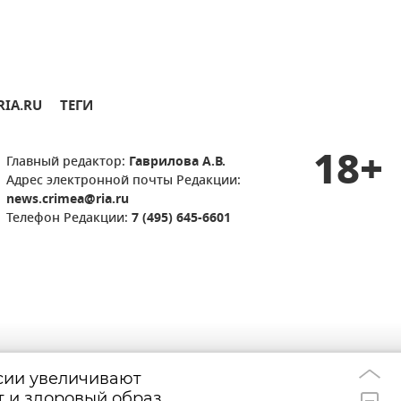
RIA.RU
ТЕГИ
18+
Главный редактор:
Гаврилова А.В.
Адрес электронной почты Редакции:
news.crimea@ria.ru
Телефон Редакции:
7 (495) 645-6601
сии увеличивают
В городе Саки н
11:31
т и здоровый образ
транспорта учас