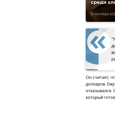
среди хл
8 сентября 2020
"
д
в
р
Он считает, ч
долларов. Ему
отказывался. 
который гото