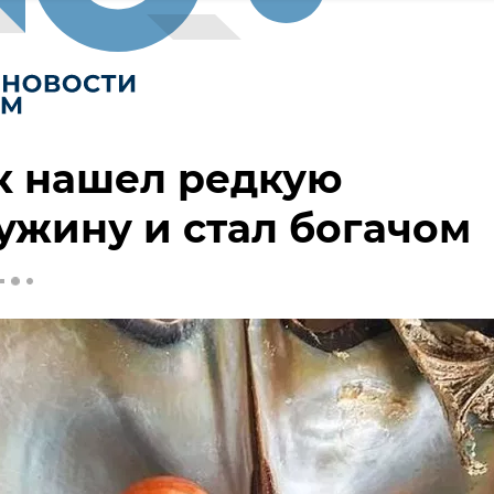
к нашел редкую
жину и стал богачом