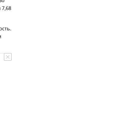
во
 7,68
ость.
и