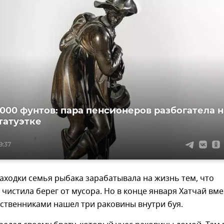
5000 фунтов: пара пенсионеров разбогатела н
татуэтке
9:37
аходки семья рыбака зарабатывала на жизнь тем, что
 чистила берег от мусора. Но в конце января Хатчай вме
ственниками нашел три раковины внутри буя.