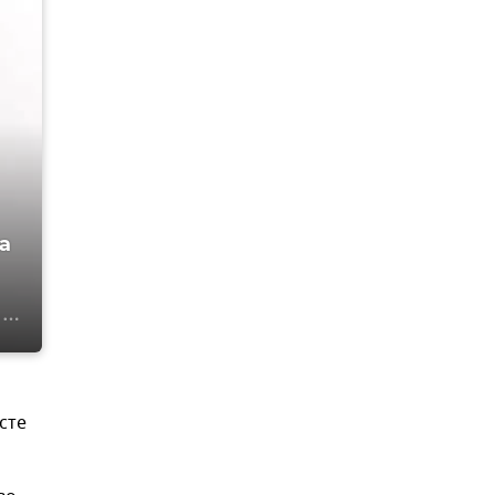
а
сте