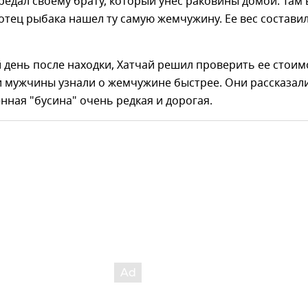
редал своему брату, который унес раковины домой. Там 
отец рыбака нашел ту самую жемчужину. Ее вес составил
день после находки, Хатчай решил проверить ее стоим
и мужчины узнали о жемчужине быстрее. Они рассказал
енная "бусина" очень редкая и дорогая.