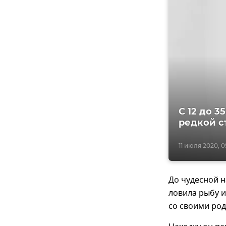
С 12 до 3
редкой с
11 июля 2020, 0
До чудесной н
ловила рыбу и
со своими род