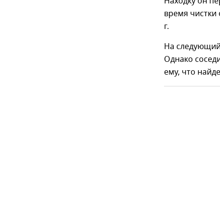
Находку он пе
время чистки 
г.
На следующий 
Однако сосед
ему, что найд