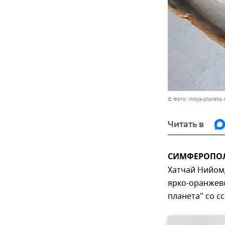
© Фото: moya-planeta.
Читать в
СИМФЕРОПОЛЬ
Хатчай Нийом
ярко-оранжево
планета" со с