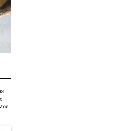
ня
о
"Моя