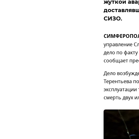
жуткой ава
доставляв
СИЗО.
СИМФЕРОПОЛЬ
управление С
дело по факту
сообщает прес
Дело возбужд
Терентьева п
эксплуатации
смерть двух и