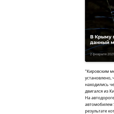
В Крыму 
данный 
2 февраля 2021
"Кировским м
установлено, 
находились ч
двигался из К
На автодорог
автомобилем 
результате ко