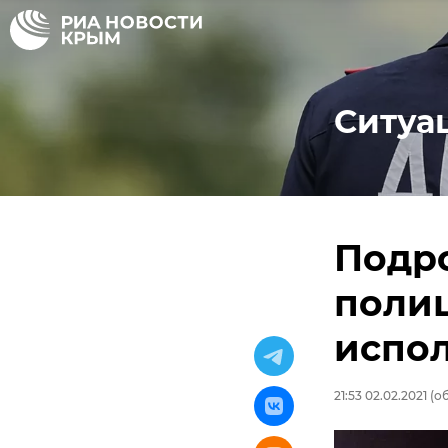
Ситуа
Подро
поли
испо
21:53 02.02.2021
(об