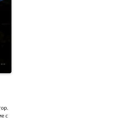
тор.
е с