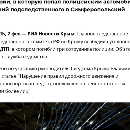
рии, в которую попал полицейский автомоби
ший подследственного в Симферопольский
, 2 фев — РИА Новости Крым.
Главное следственное
ледственного комитета РФ по Крыму возбудило уголовн
 ДТП, в котором погибли три сотрудника полиции. Об эт
с-служба ведомства.
ено по указанию руководителя Следкома Крыма Владим
о статье "Нарушение правил дорожного движения и
 транспортных средств, повлекшее по неосторожности
ли более лиц".