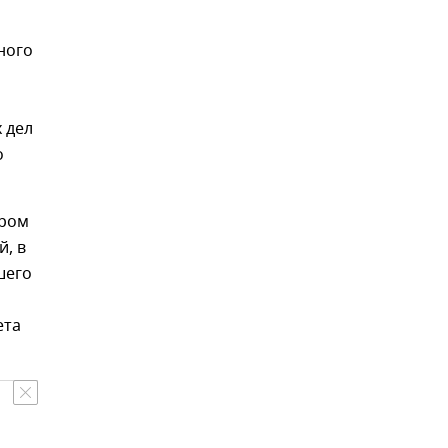
ного
 дел
о
иром
й, в
шего
ета