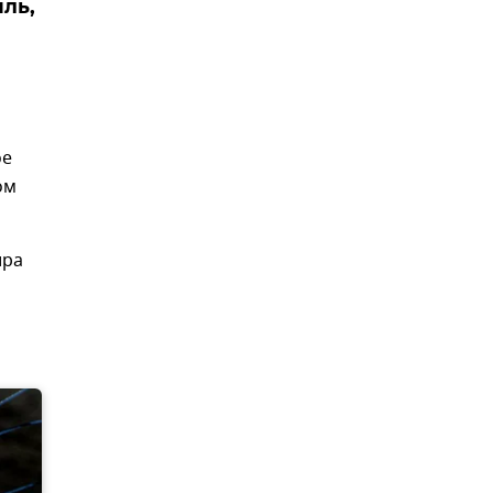
ль,
ое
ом
ира