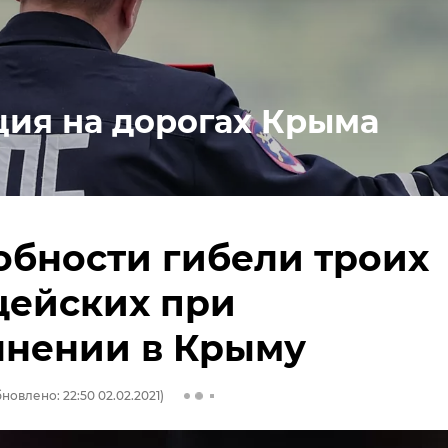
ция на дорогах Крыма
бности гибели троих
цейских при
лнении в Крыму
новлено: 22:50 02.02.2021)