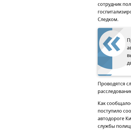
сотрудник по
госпитализир
Следком.
П
а
в
д
Проводятся сл
расследовани
Как сообщало
поступило со
автодороге К
службы полиц