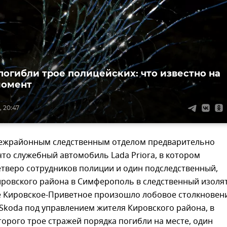
погибли трое полицейских: что известно на
момент
, 20:47
ежрайонным следственным отделом предварительно
что служебный автомобиль Lada Priora, в котором
етверо сотрудников полиции и один подследственный,
ировского района в Симферополь в следственный изоля
е Кировское-Приветное произошло лобовое столкновени
Skoda под управлением жителя Кировского района, в
торого трое стражей порядка погибли на месте, один