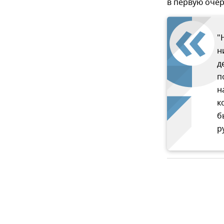
в первую очер
"
н
д
п
н
к
б
р