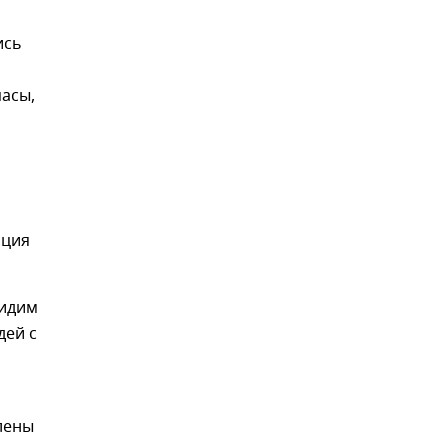
ись
пасы,
ация
видим
дей с
лены