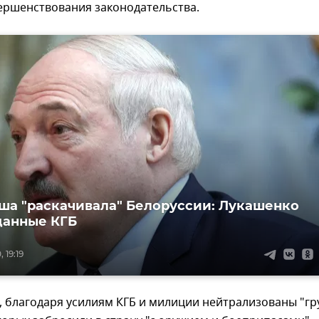
ершенствования законодательства.
ша "раскачивала" Белоруссии: Лукашенко
данные КГБ
 19:19
, благодаря усилиям КГБ и милиции нейтрализованы "г