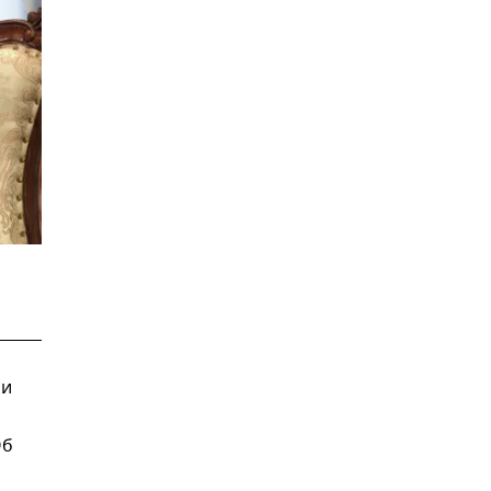
ии
Об