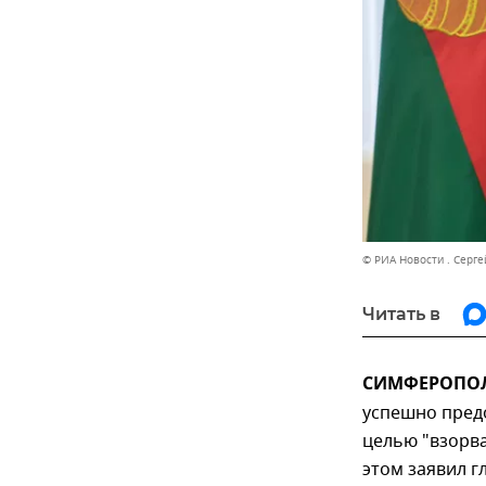
© РИА Новости . Серге
Читать в
СИМФЕРОПОЛЬ
успешно предо
целью "взорва
этом заявил г