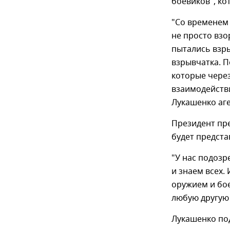
боевиков", ко
"Со временем 
не просто взо
пытались взры
взрывчатка. 
которые через
взаимодействи
Лукашенко аге
Президент пр
будет предста
"У нас подозр
и знаем всех.
оружием и бое
любую другую с
Лукашенко под