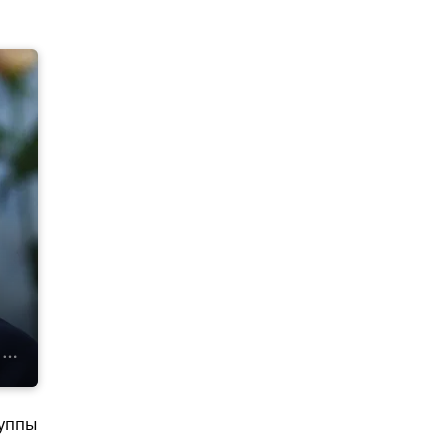
руппы