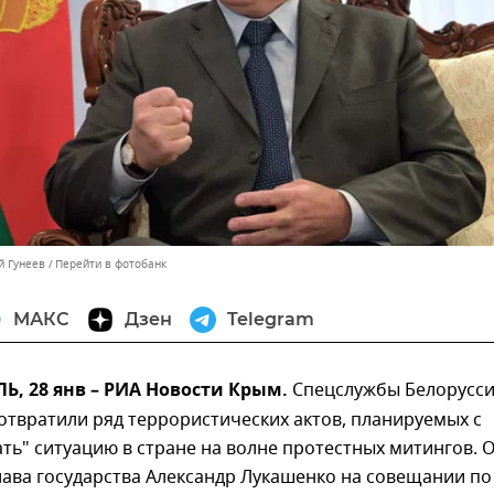
й Гунеев
Перейти в фотобанк
МАКС
Дзен
Telegram
, 28 янв – РИА Новости Крым.
Спецслужбы Белорусс
твратили ряд террористических актов, планируемых с
ть" ситуацию в стране на волне протестных митингов. 
лава государства Александр Лукашенко на совещании по