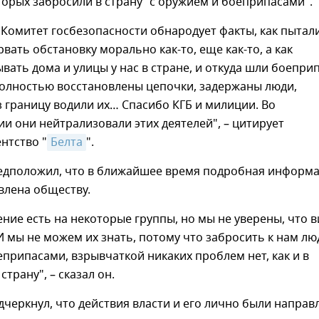
торых забросили в страну "с оружием и боеприпасами".
Комитет госбезопасности обнародует факты, как пытал
рвать обстановку морально как-то, еще как-то, а как
вать дома и улицы у нас в стране, и откуда шли боепри
Полностью восстановлены цепочки, задержаны люди,
 границу водили их… Спасибо КГБ и милиции. Во
и они нейтрализовали этих деятелей", – цитирует
нтство "
Белта
".
едположил, что в ближайшее время подробная информ
влена обществу.
ение есть на некоторые группы, но мы не уверены, что 
 И мы не можем их знать, потому что забросить к нам лю
припасами, взрывчаткой никаких проблем нет, как и в
трану", – сказал он.
черкнул, что действия власти и его лично были направ