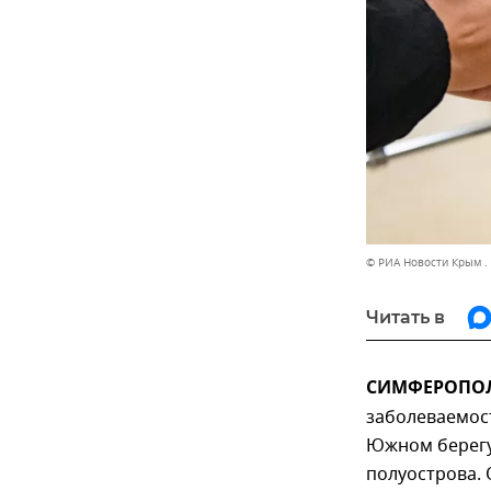
© РИА Новости Крым .
Читать в
СИМФЕРОПОЛЬ
заболеваемос
Южном берегу 
полуострова.