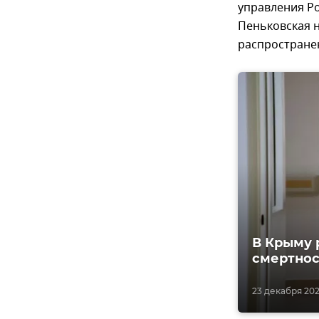
управления Р
Пеньковская н
распростране
В Крыму 
смертнос
23 декабря 202