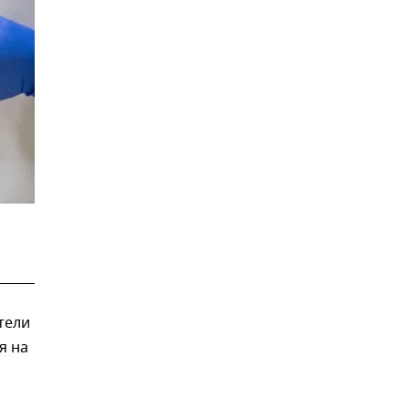
тели
я на