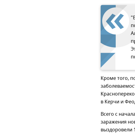
"
п
А
п
Э
п
Кроме того, п
заболеваемост
Красноперекоп
в Керчи и Фео
Всего с начал
заражения но
выздоровели 1