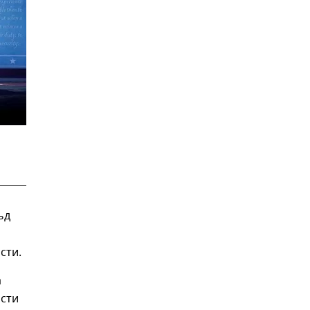
ьд
сти.
а
ости