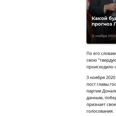
Какой бу
прогноз 
12 ноября 2020,
По его словам
свою "твердую
происходило с
3 ноября 2020
пост главы го
партии Дональ
данным, побед
признает свое
голосования.