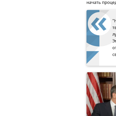
начать процед
"
т
л
Э
о
с