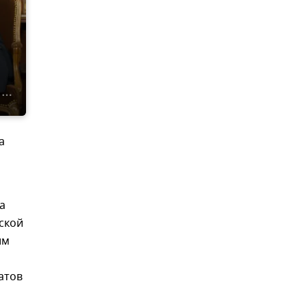
а
а
ской
им
атов