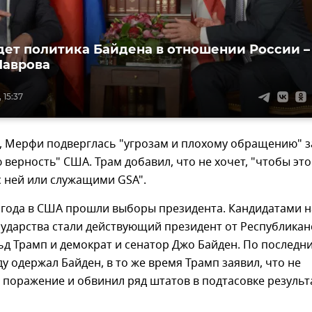
дет политика Байдена в отношении России –
Лаврова
 15:37
, Мерфи подверглась "угрозам и плохому обращению" з
 верность" США. Трам добавил, что не хочет, "чтобы это
 ней или служащими GSA".
 года в США прошли выборы президента. Кандидатами н
сударства стали действующий президент от Республикан
д Трамп и демократ и сенатор Джо Байден. По последн
у одержал Байден, в то же время Трамп заявил, что не
 поражение и обвинил ряд штатов в подтасовке результ