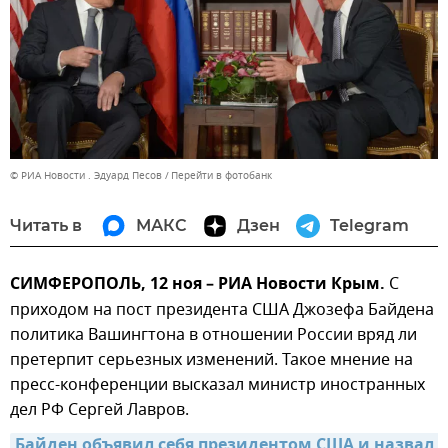
© РИА Новости . Эдуард Песов
Перейти в фотобанк
Читать в
МАКС
Дзен
Telegram
СИМФЕРОПОЛЬ, 12 ноя – РИА Новости Крым.
С
приходом на пост президента США Джозефа Байдена
политика Вашингтона в отношении России вряд ли
претерпит серьезных изменений. Такое мнение на
пресс-конференции высказал министр иностранных
дел РФ Сергей Лавров.
Байден объявил себя президентом США и назвал 