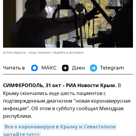
© РИА Новости . Илья Питалев
Перейти в фотобанк
Читать в
МАКС
Дзен
Telegram
СИМФЕРОПОЛЬ, 31 окт – РИА Новости Крым.
В
Крыму скончались еще шесть пациентов с
подтвержденным диагнозом "новая коронавирусная
инфекция". Об этом в субботу сообщил Минздрав
республики.
Все о коронавирусе в Крыму и Севастополе 
читайте тут>>