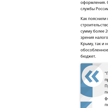
оформления. 
службы Росси
Как пояснили 
строительств
сумму более 2
зрения налого
Крыму, так и 
обособленное 
бюджет.
"
п
П
п
ф
п