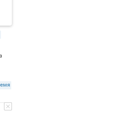
в
емя 