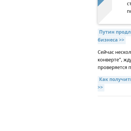
с
п
Путин продл
бизнеса >>
Сейчас нескол
конверте", жд
проверяется 
Как получит
>>