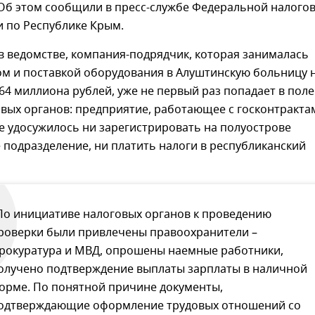
Об этом сообщили в пресс-службе Федеральной налого
и по Республике Крым.
в ведомстве, компания-подрядчик, которая занималась
ом и поставкой оборудования в Алуштинскую больницу 
64 миллиона рублей, уже не первый раз попадает в поле
вых органов: предприятие, работающее с госконтракта
не удосужилось ни зарегистрировать на полуострове
подразделение, ни платить налоги в республиканский
По инициативе налоговых органов к проведению
роверки были привлечены правоохранители –
рокуратура и МВД, опрошены наемные работники,
олучено подтверждение выплаты зарплаты в наличной
орме. По понятной причине документы,
одтверждающие оформление трудовых отношений со