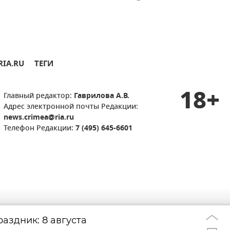
RIA.RU
ТЕГИ
18+
Главный редактор:
Гаврилова А.В.
Адрес электронной почты Редакции:
news.crimea@ria.ru
Телефон Редакции:
7 (495) 645-6601
аздник: 8 августа
Удар дрона по д
22:33