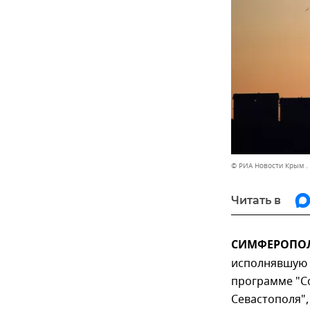
© РИА Новости Крым .
Читать в
СИМФЕРОПОЛЬ
исполнявшую 
программе "С
Севастополя",