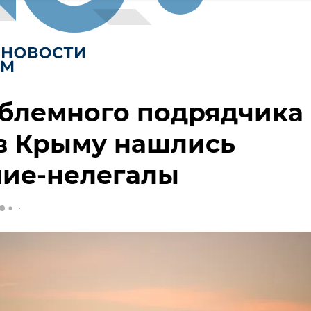
облемного подрядчика
в Крыму нашлись
чие-нелегалы