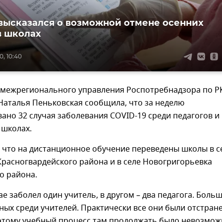
высказался о возможной отмене осенних
в школах
0, 10:40
 межрегионального управления Роспотребнадзора по Р
Наталья Пеньковская сообщила, что за неделю
ано 32 случая заболевания COVID-19 среди педагогов и
 школах.
 что на дистанционное обучение переведены школы в с
расногвардейского района и в селе Новогригорьевка
о района.
ае заболел один учитель, в другом – два педагога. Боль
ных среди учителей. Практически все они были отстран
этому учебный процесс там продолжать было невозможн