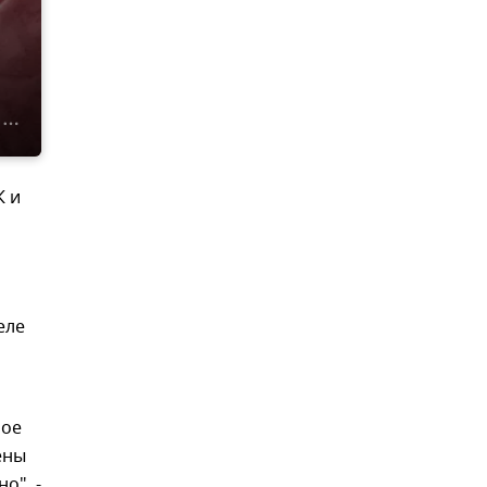
К и
еле
шое
ены
о", -