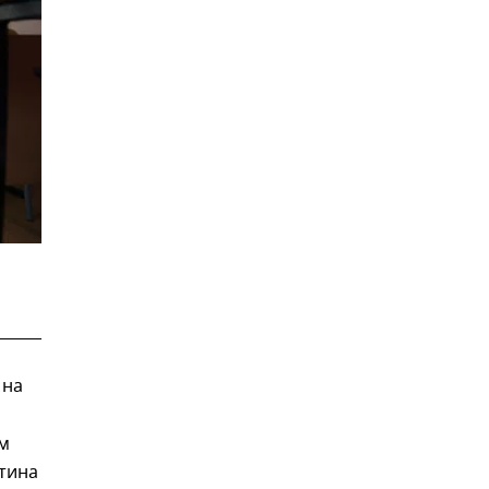
 на
ом
тина