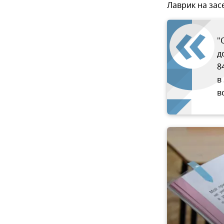
Лаврик на зас
"
д
8
в
в