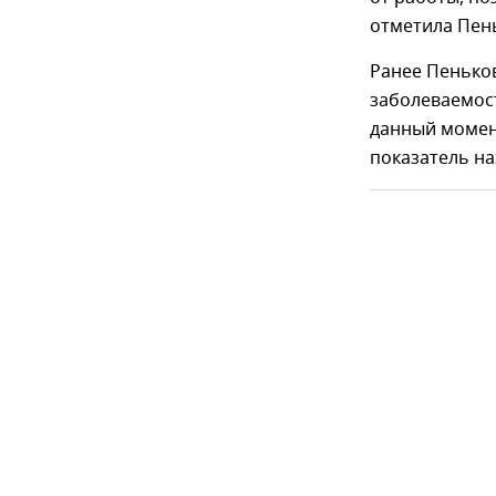
отметила Пен
Ранее Пенько
заболеваемост
данный момент
показатель нах