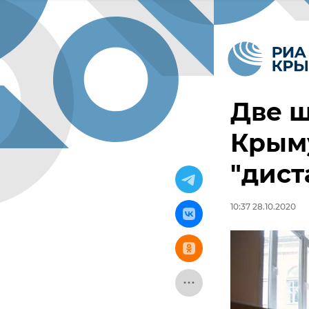
Две ш
Крым
"дист
10:37 28.10.2020