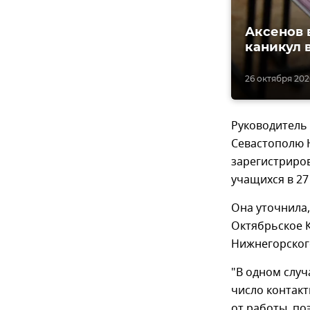
Аксенов 
каникул 
26 октября 202
Руководитель
Севастополю 
зарегистриров
учащихся в 27
Она уточнила,
Октябрьское К
Нижнегорског
"В одном случ
число контакт
от работы, по