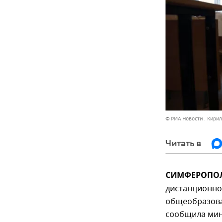
© РИА Новости . Кири
Читать в
СИМФЕРОПОЛЬ
дистанционно
общеобразова
сообщила мин