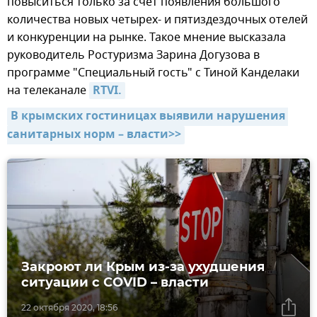
повыситься только за счет появления большого
количества новых четырех- и пятиздездочных отелей
и конкуренции на рынке. Такое мнение высказала
руководитель Ростуризма Зарина Догузова в
программе "Специальный гость" с Тиной Канделаки
на телеканале
RTVI.
В крымских гостиницах выявили нарушения 
санитарных норм – власти>>
Закроют ли Крым из-за ухудшения
ситуации с COVID – власти
22 октября 2020, 18:56