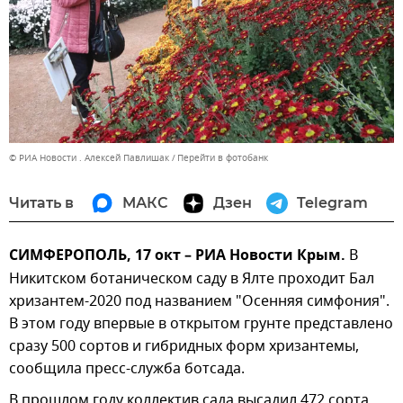
© РИА Новости . Алексей Павлишак
Перейти в фотобанк
Читать в
МАКС
Дзен
Telegram
СИМФЕРОПОЛЬ, 17 окт – РИА Новости Крым.
В
Никитском ботаническом саду в Ялте проходит Бал
хризантем-2020 под названием "Осенняя симфония".
В этом году впервые в открытом грунте представлено
сразу 500 сортов и гибридных форм хризантемы,
сообщила пресс-служба ботсада.
В прошлом году коллектив сада высадил 472 сорта.