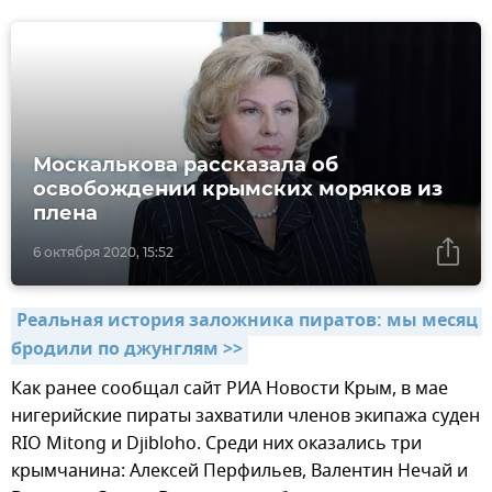
Москалькова рассказала об
освобождении крымских моряков из
плена
6 октября 2020, 15:52
Реальная история заложника пиратов: мы месяц 
бродили по джунглям >>
Как ранее сообщал сайт РИА Новости Крым, в мае
нигерийские пираты захватили членов экипажа суден
RIO Mitong и Djibloho. Среди них оказались три
крымчанина: Алексей Перфильев, Валентин Нечай и