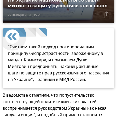
На Украине националисты сорвали
митинг в защиту русскоязычных школ
27 января 2020, 15:29
"Считаем такой подход противоречащим
принципу беспристрастности, заложенному в
мандат Комиссара, и призываем Дуню
Миятович предпринять, наконец, активные
шаги по защите прав русскоязычного населения
на Украине", – заявили в МИД России.
В ведомстве отметили, что попустительство
соответствующей политике киевских властей
воспринимается руководством Украины как некая
"индульгенция", и подобный пример становится