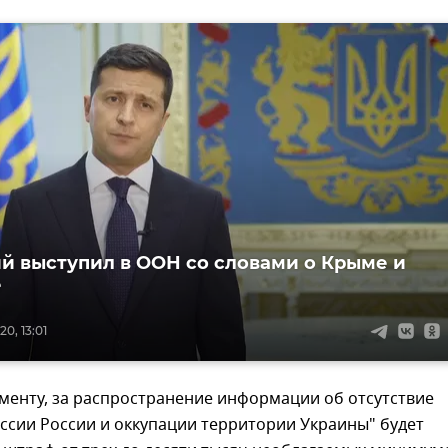
й выступил в ООН со словами о Крыме и
е
0, 13:01
менту, за распространение информации об отсутствие
ссии России и оккупации территории Украины" будет