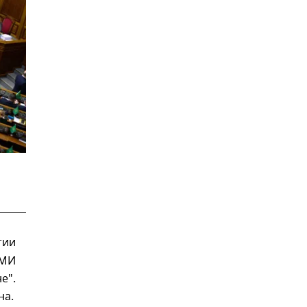
тии
СМИ
е".
на.