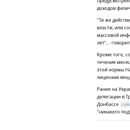
предусмотрен
доходов физи
"Те же действ
власти, или с
массовой инф
лет", - говори
Кроме того, с
течение месяц
этой нормы На
лицензии вещ
Ранее на Укра
делегации в Т
Донбассе
сня
"никакого под