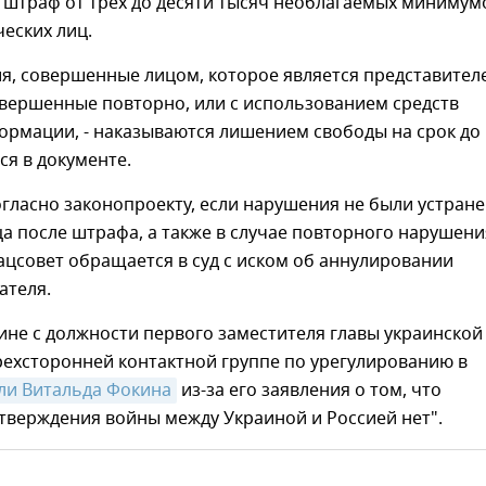
 штраф от трех до десяти тысяч необлагаемых минимум
ческих лиц.
ия, совершенные лицом, которое является представител
овершенные повторно, или с использованием средств
ормации, - наказываются лишением свободы на срок до
тся в документе.
огласно законопроекту, если нарушения не были устране
а после штрафа, а также в случае повторного нарушени
цсовет обращается в суд с иском об аннулировании
ателя.
ине с должности первого заместителя главы украинской
рехсторонней контактной группе по урегулированию в
ли Витальда Фокина
из-за его заявления о том, что
тверждения войны между Украиной и Россией нет".