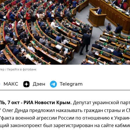
гер
Перейти в фотобанк
МАКС
Дзен
Telegram
, 7 окт - РИА Новости Крым.
Депутат украинской пар
" Олег Дунда предложил наказывать граждан страны и 
"факта военной агрессии России по отношению к Украин
щий законопроект был зарегистрирован на сайте кабми