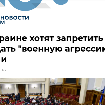
раине хотят запретить
ать "военную агресси
ии