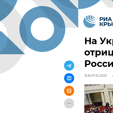
На Ук
отриц
Росс
15:16 07.10.2020