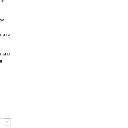
ов
ем
 пяти
ны в
я