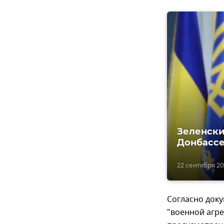
Зеленски
Донбасс
22 сентября 202
Согласно доку
"военной агре