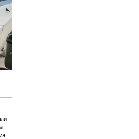
или
ва
ия