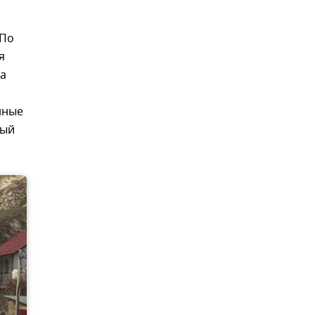
 По
я
на
нные
рый