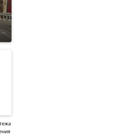
атежа
ения