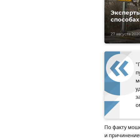
Эксперты
способах
27 августа 2020
"
п
м
у
з
о
По факту мош
и причинение