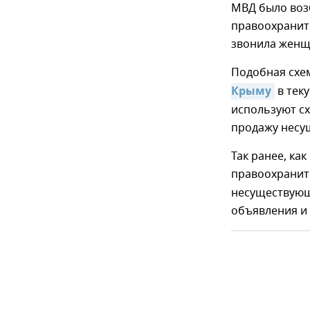
МВД было воз
правоохранит
звонила женщ
Подобная схе
Крыму
в тек
используют сх
продажу несу
Так ранее, ка
правоохрани
несуществующе
объявления и 