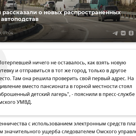
 рассказали о новых распространенных
 автоподстав
, 07:04
Потерпевшей ничего не оставалось, как взять новую
утевку и отправиться в тот же город, только в другое
есто. Там она решила проверить свой первый адрес. На
дивление вместо пансионата в горной местности стоял
аброшенный детский лагерь", - пояснили в пресс-службе
мского УМВД.
енничества с использованием электронным средств пл
м значительного ущерба следователем Омского управл