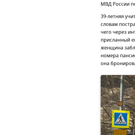
МВД России по
39-летняя учи
словам постра
чего через ин
присланный ей
женщина забл
номера пансио
она бронирова