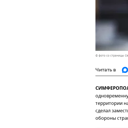
© фото со страницы С
Читать в
СИМФЕРОПОЛЬ
одновременну
территории на
сделал замест
обороны стра