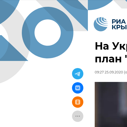
На Ук
план
09:27 25.09.2020
(о