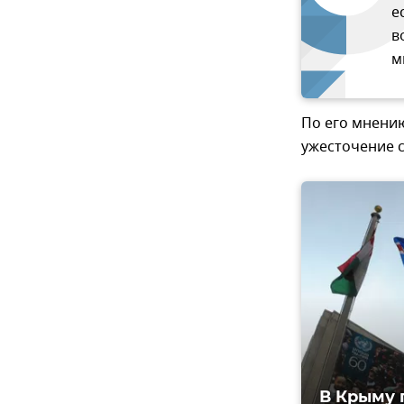
е
в
м
По его мнени
ужесточение с
В Крыму 