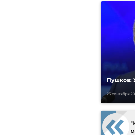
Пушков: 
23 сентября 202
"
м