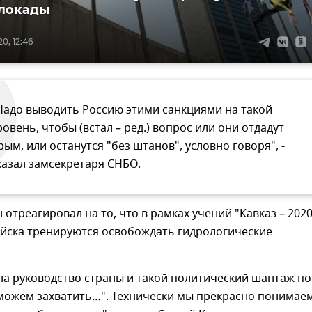
блокады
0, 12:46
Надо выводить Россию этими санкциями на такой
ровень, чтобы (встал – ред.) вопрос или они отдадут
рым, или останутся "без штанов", условно говоря", -
казал замсекретаря СНБО.
 отреагировал на то, что в рамках учений "Кавказ – 2020
ойска тренируются освобождать гидрологические
на руководство страны и такой политический шантаж по
можем захватить…". Технически мы прекрасно понимаем