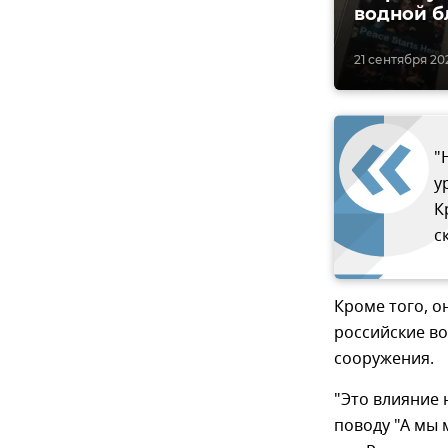
водной 
21 сентября 202
"
у
К
с
Кроме того, он
российские в
сооружения.
"Это влияние 
поводу "А мы 