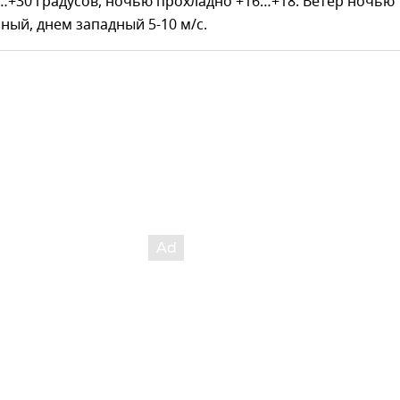
…+30 градусов, ночью прохладно +16…+18. Ветер ночью
ный, днем западный 5-10 м/с.