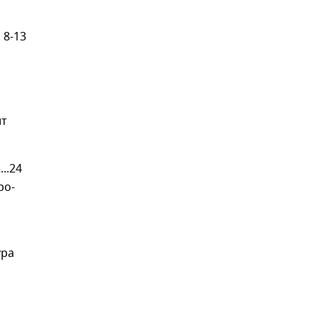
 8-13
ит
..24
ро-
ура