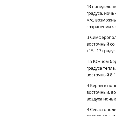
"В понедельни
градуса, ночь
м/с, возможны
сохранении ч
В Симферополе
восточный со 
+15...17 граду
На Южном бере
градуса тепла,
восточный 8-1
В Керчи в пон
восточный, во
воздуха ночью
В Севастопол