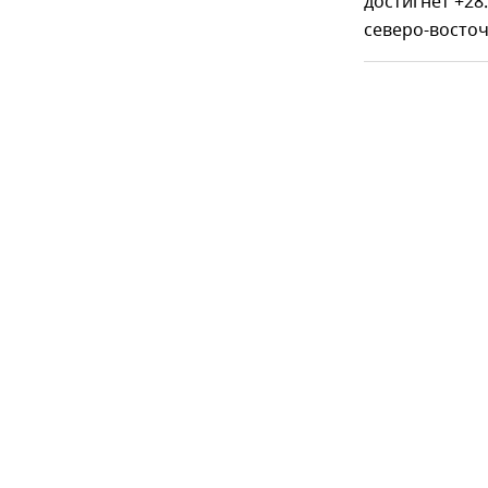
достигнет +28
северо-восточ