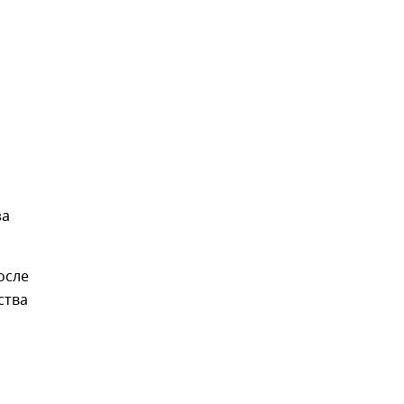
за
осле
ства