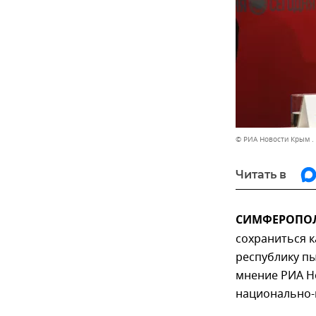
© РИА Новости Крым .
Читать в
СИМФЕРОПОЛЬ
сохраниться к
республику пы
мнение РИА Н
национально-