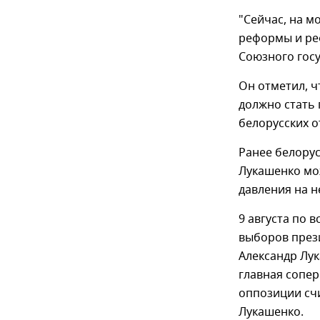
"Сейчас, на м
реформы и реф
Союзного госу
Он отметил, ч
должно стать
белорусских 
Ранее белору
Лукашенко мож
давления на н
9 августа по 
выборов прези
Александр Лук
главная сопер
оппозиции счи
Лукашенко.