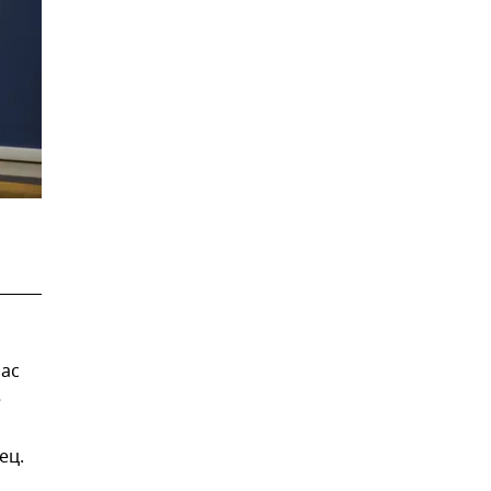
час
е
ец.