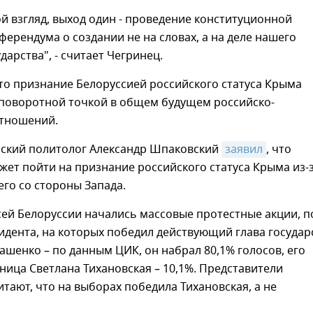
ой взгляд, выход один - проведение конституционной
ерендума о создании не на словах, а на деле нашего
дарства", - считает Чегринец.
то признание Белоруссией российского статуса Крыма
 поворотной точкой в общем будущем российско-
отношений.
сский политолог Александр Шпаковский
заявил
, что
ет пойти на признание российского статуса Крыма из-
его со стороны Запада.
всей Белоруссии начались массовые протестные акции, п
дента, на которых победил действующий глава государ
ашенко – по данным ЦИК, он набрал 80,1% голосов, его
ница Светлана Тихановская – 10,1%. Представители
тают, что на выборах победила Тихановская, а не