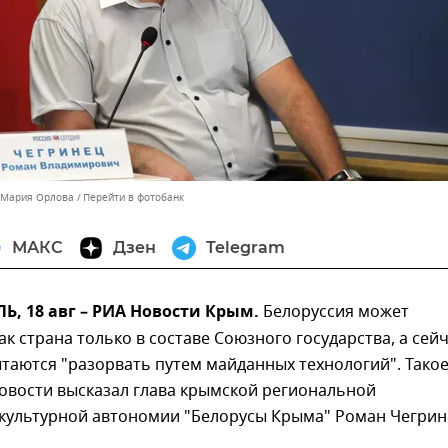
 Мария Орлова
Перейти в фотобанк
МАКС
Дзен
Telegram
, 18 авг – РИА Новости Крым.
Белоруссия может
ак страна только в составе Союзного государства, а сей
таются "разорвать путем майданных технологий". Тако
овости высказал глава крымской региональной
культурной автономии "Белорусы Крыма" Роман Чегрин