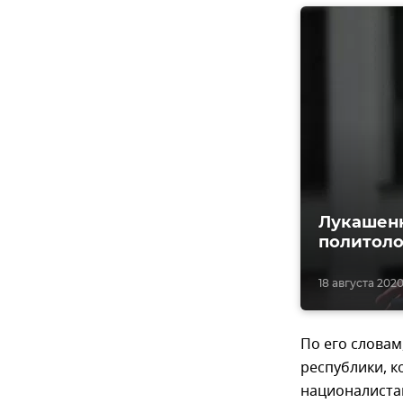
Лукашенк
политоло
18 августа 2020,
По его словам
республики, к
националиста