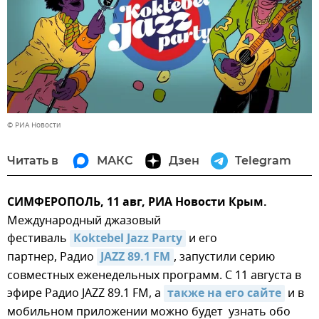
© РИА Новости
Читать в
МАКС
Дзен
Telegram
СИМФЕРОПОЛЬ, 11 авг, РИА Новости Крым.
Международный джазовый
фестиваль
Koktebel Jazz Party
и его
партнер, Радио
JAZZ 89.1 FM
, запустили серию
совместных еженедельных программ. С 11 августа в
эфире Радио JAZZ 89.1 FM, а
также на его сайте
и в
мобильном приложении можно будет узнать обо