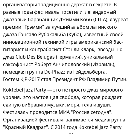
организаторы традиционно держат в секрете. В
разные годы фестиваль посетили легендарный
джазовый барабанщик Джимми Кобб (США), лауреат
премии "Грэмми" за лучший альбом латинского
джаза Гонсало Рубакальба (Куба), известный своей
инновационной техникой игры американский бас-
гитарист и контрабасист Стэнли Кларк, звезды ню-
джаз Club Des Belugas (Германия), уникальный
саксофонист Роберт Анчиполовский (Израиль),
немецкая группа De-Phazz из Гейдельберга.
Гостем KJP-2017 стал Президент РФ Владимир Путин.
Koktebel Jazz Party — это не просто джаз мирового
уровня, это настоящая свобода, которая рождает
единую вибрацию музыки, моря, тела и души.
Фестиваль проводится МИА "Россия сегодня".
Организацией фестиваля занимается медиагруппа
"Красный Квадрат". С 2014 года Koktebel Jazz Party