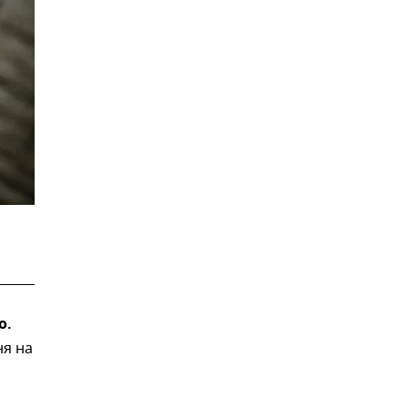
о.
ня на