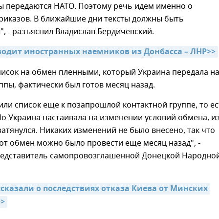
ы передаются НАТО. Поэтому речь идем именно о
риказов. В ближайшие дни тексты должны быть
, - разъяснил Владислав Бердичевский.
одит иностранных наемников из Донбасса – ЛНР>>
писок на обмен пленными, который Украина передала н
ппы, фактически был готов месяц назад.
ли список еще к позапрошлой контактной группе, то ес
Но Украина настаивала на изменении условий обмена, из
затянулся. Никаких изменений не было внесено, так что
от обмен можно было провести еще месяц назад", -
едставитель самопровозглашенной Донецкой Народно
сказали о последствиях отказа Киева от Минских 
>