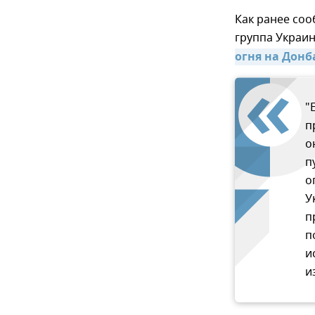
Как ранее соо
группа Украин
огня на Донб
"
п
о
п
о
У
п
п
и
и