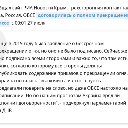
бщал сайт РИА Новости Крым, трехсторонняя контактна
а, Россия, ОБСЕ
договорилась о полном прекращении
ассе
с 00:01 27 июля.
Еще в 2019 году было заявление о бессрочном
рекращении огня, но оно не было подписано. Сейчас же
но подписано всеми сторонами и важно то, что там есть
ункт, согласно которому все стороны должны
публиковать содержание приказов о прекращении огня.
краина пыталась "выскочить" из этого пункта,
редлагали поверить на слово, но даже ОБСЕ настояло на
одписании. Но по нашим прогнозам Украина вряд ли
сполнит договоренности", - подчеркнул парламентарий
з ДНР.