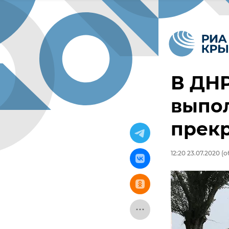
В ДНР
выпол
прек
12:20 23.07.2020
(о