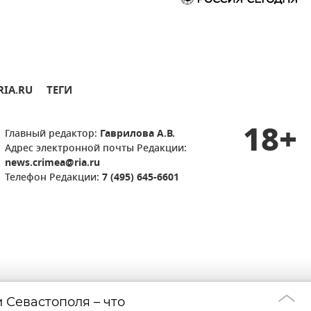
RIA.RU
ТЕГИ
18+
Главный редактор:
Гаврилова А.В.
Адрес электронной почты Редакции:
news.crimea@ria.ru
Телефон Редакции:
7 (495) 645-6601
 Севастополя – что
В Крыму отмени
06:12