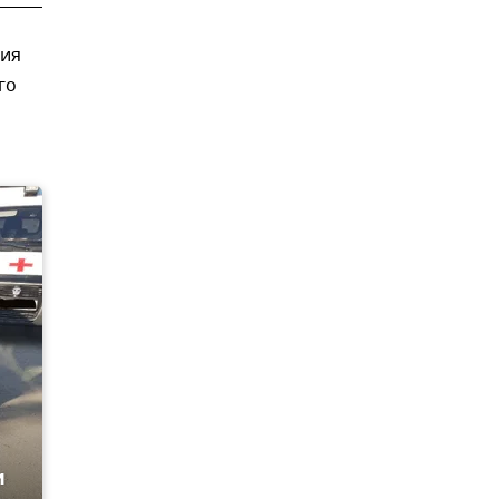
ия
го
и