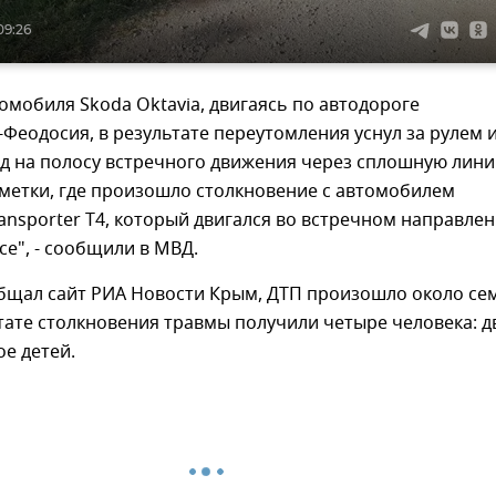
09:26
омобиля Skoda Oktavia, двигаясь по автодороге
еодосия, в результате переутомления уснул за рулем 
зд на полосу встречного движения через сплошную лин
метки, где произошло столкновение с автомобилем
ansporter T4, который двигался во встречном направле
се", - сообщили в МВД.
общал сайт РИА Новости Крым, ДТП произошло около се
ьтате столкновения травмы получили четыре человека: д
ое детей.