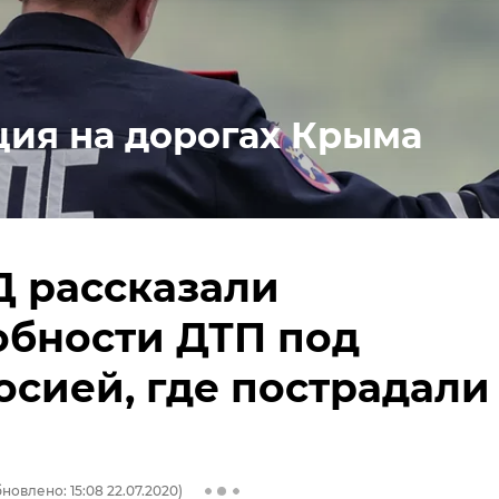
ция на дорогах Крыма
Д рассказали
обности ДТП под
сией, где пострадали
новлено: 15:08 22.07.2020)