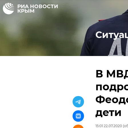
Ситуа
В МВ
подр
Феодо
дети
15:01 22.07.2020
(об