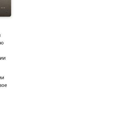
и
ию
нии
ми
вое