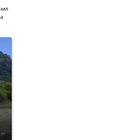
енил
за