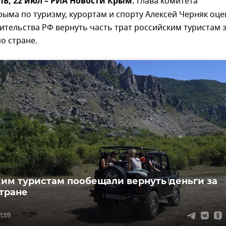
, 22 июл – РИА Новости Крым.
Глава комитета
ыма по туризму, курортам и спорту Алексей Черняк оц
тельства РФ вернуть часть трат российским туристам 
о стране.
им туристам пообещали вернуть деньги за
стране
1:59