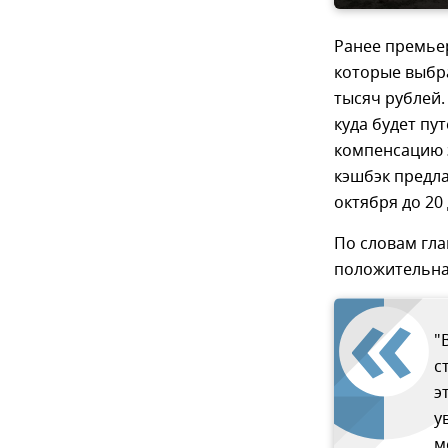
Ранее премьер
которые выбра
тысяч рублей
куда будет пу
компенсацию з
кэшбэк предла
октября до 20
По словам гла
положительна
"
с
э
у
м