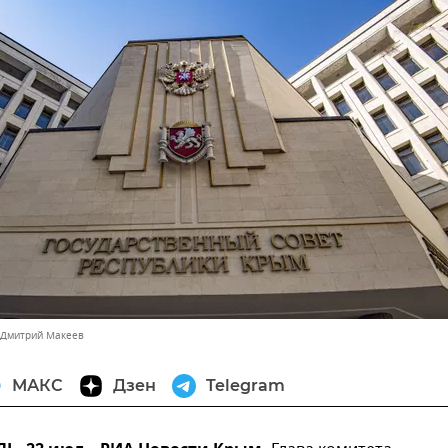
 Дмитрий Макеев
МАКС
Дзен
Telegram