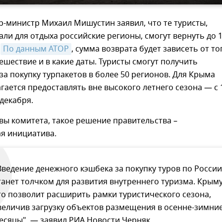
-министр Михаил Мишустин заявил, что те туристы,
ли для отдыха российские регионы, смогут вернуть до 
.
По данным АТОР
, сумма возврата будет зависеть от то
тешествие и в какие даты. Туристы смогут получить
а покупку турпакетов в более 50 регионов. Для Крыма
гается предоставлять вне высокого летнего сезона — с 
 декабря.
вы комитета, такое решение правительства –
я инициатива.
Введение денежного кэшбека за покупку туров по России
танет толчком для развития внутреннего туризма. Крым
то позволит расширить рамки туристического сезона,
величив загрузку объектов размещения в осенне-зимни
есяцы", — заявил РИА Новости Черняк.