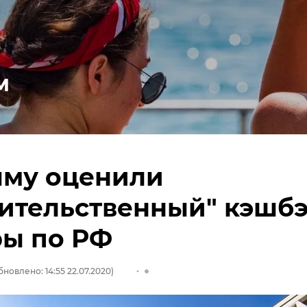
м
ыму оценили
ительственный" кэшб
ры по РФ
бновлено: 14:55 22.07.2020)