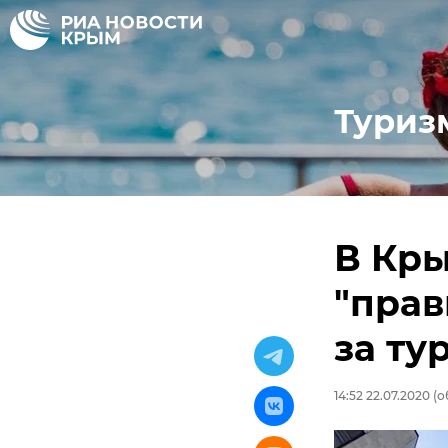
Туриз
В Кр
"прав
за ту
14:52 22.07.2020
(о