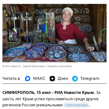
© РИА Новости . Сергей Мальгавко
Перейти в фотобанк
Читать в
МАКС
Дзен
Telegram
СИМФЕРОПОЛЬ, 15 июл – РИА Новости Крым.
За
шесть лет Крым успел прославиться среди других
регионов России уникальными
сувенирами
,